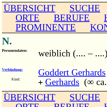
ÜBERSICHT
SUCHE
ORTE
BERUFE
PROMINENTE
KO
N.
weiblich (.... – ....
Personendaten:
Goddert Gerhards
Verbindung:
Gerhards
(∞ ca. 
Kind:
+
ÜBERSICHT
SUCHE
ORTE
BERUFE