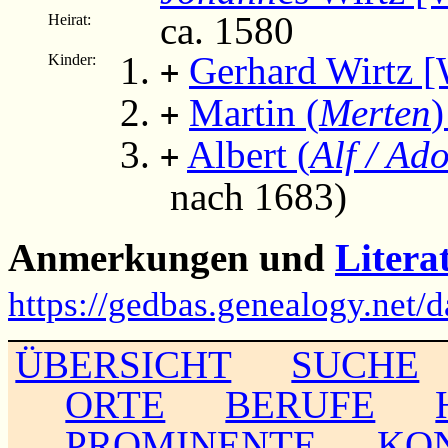
ca. 1580
Heirat:
Gerhard Wirtz [
Kinder:
+
Martin (
Merten
)
+
Albert (
Alf / Ado
+
nach 1683)
Anmerkungen und
Litera
https://gedbas.genealogy.net/
ÜBERSICHT
SUCHE
ORTE
BERUFE
PROMINENTE
KO