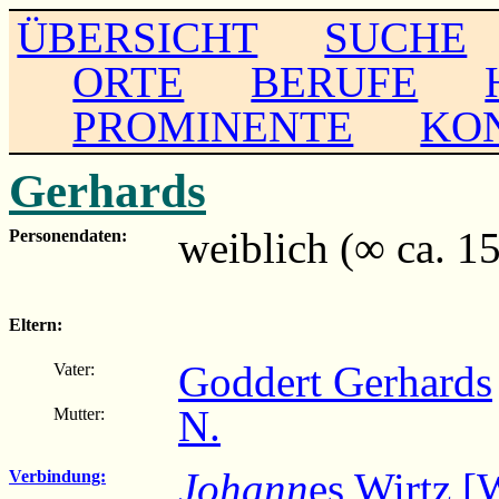
ÜBERSICHT
SUCHE
ORTE
BERUFE
PROMINENTE
KO
Gerhards
weiblich (∞ ca. 1
Personendaten:
Eltern:
Goddert Gerhards
Vater:
N.
Mutter:
Johann
es Wirtz [
Verbindung: