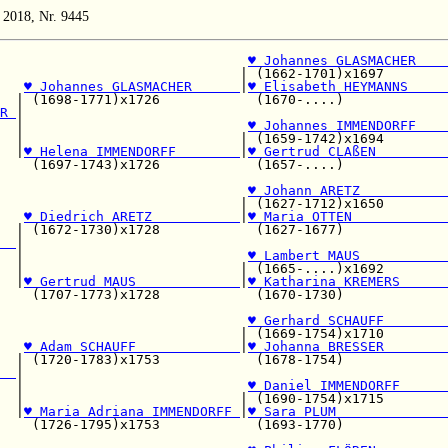
n 2018, Nr. 9445
                               
♥ Johannes GLASMACHER    
                              | (1662-1701)x1697        
♥ Johannes GLASMACHER      
|
♥ Elisabeth HEYMANNS     
  | (1698-1771)x1726            (1670-....)             
R 
|

  |                            
♥ Johannes IMMENDORFF    
  |                           | (1659-1742)x1694        
  |
♥ Helena IMMENDORFF        
|
♥ Gertrud CLAßEN         
    (1697-1743)x1726            (1657-....)             
                               
♥ Johann ARETZ           
                              | (1627-1712)x1650        
   
♥ Diedrich ARETZ           
|
♥ Maria OTTEN            
  | (1672-1730)x1728            (1627-1677)             
  
|

  |                            
♥ Lambert MAUS           
  |                           | (1665-....)x1692        
  |
♥ Gertrud MAUS             
|
♥ Katharina KREMERS      
    (1707-1773)x1728            (1670-1730)             
♥ Gerhard SCHAUFF        
                              | (1669-1754)x1710        
   
♥ Adam SCHAUFF             
|
♥ Johanna BRESSER        
  | (1720-1783)x1753            (1678-1754)             
  
|

  |                            
♥ Daniel IMMENDORFF      
  |                           | (1690-1754)x1715        
  |
♥ Maria Adriana IMMENDORFF 
|
♥ Sara PLUM              
    (1726-1795)x1753            (1693-1770)             