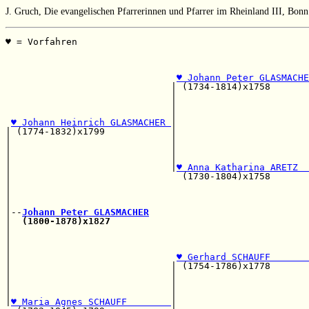
J. Gruch, Die evangelischen Pfarrerinnen und Pfarrer im Rheinland III, Bon
♥ = Vorfahren                                          
                                                       
                                                       
♥ Johann Peter GLASMACHE
                              | (1734-1814)x1758       
                              |                        
                              |                        
                              |                        
♥ Johann Heinrich GLASMACHER 
|

| (1774-1832)x1799            |                        
|                             |                        
|                             |                        
|                             |                        
|                             |
♥ Anna Katharina ARETZ  
|                               (1730-1804)x1758       
|                                                      
|                                                      
|                                                      
|--
Johann Peter GLASMACHER
|  
(1800-1878)x1827
|                                                      
|                                                      
|                                                      
|                              
♥ Gerhard SCHAUFF       
|                             | (1754-1786)x1778       
|                             |                        
|                             |                        
|                             |                        
|
♥ Maria Agnes SCHAUFF        
|
