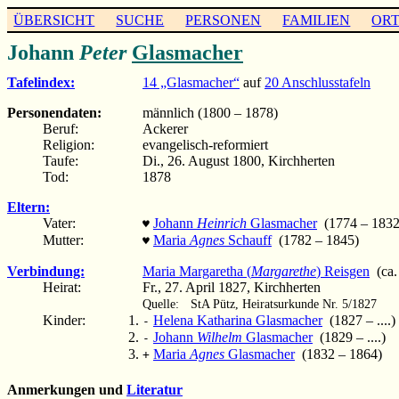
ÜBERSICHT
SUCHE
PERSONEN
FAMILIEN
OR
Johann
Peter
Glasmacher
Tafelindex:
14 „Glasmacher“
auf
20 Anschlusstafeln
Personendaten:
männlich (1800 – 1878)
Beruf:
Ackerer
Religion:
evangelisch-reformiert
Taufe:
Di., 26. August 1800, Kirchherten
Tod:
1878
Eltern:
Vater:
Johann
Heinrich
Glasmacher
(1774 – 1832
♥
Mutter:
Maria
Agnes
Schauff
(1782 – 1845)
♥
Verbindung:
Maria Margaretha (
Margarethe
) Reisgen
(ca.
Heirat:
Fr., 27. April 1827, Kirchherten
Quelle:
StA Pütz, Heiratsurkunde Nr. 5/1827
Kinder:
Helena Katharina Glasmacher
(1827 – ....)
-
Johann
Wilhelm
Glasmacher
(1829 – ....)
-
Maria
Agnes
Glasmacher
(1832 – 1864)
+
Anmerkungen und
Literatur