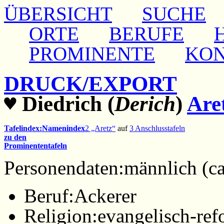
ÜBERSICHT
SUCHE
ORTE
BERUFE
PROMINENTE
KO
DRUCK/EXPORT
♥
Diedrich (
Derich
)
Are
Tafelindex:
Namenindex
2 „Aretz“
auf
3 Anschlusstafeln
zu den
Prominententafeln
Personendaten:
männlich (ca
Beruf:
Ackerer
Religion:
evangelisch-ref