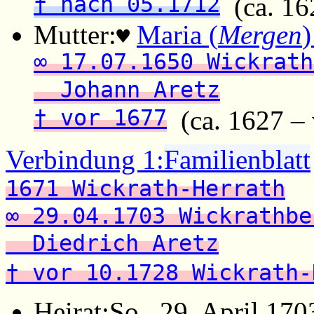
† nach 05.1712
(ca. 16
Mutter:
Maria (
Mergen
)
♥
∞ 17.07.1650 Wickrath
Johann Aretz
† vor 1677
(ca. 1627 – 
Verbindung 1:
Familienblatt
1671 Wickrath-Herrath
∞ 29.04.1703 Wickrathbe
Diedrich Aretz
† vor 10.1728 Wickrath-
Heirat:
So., 29. April 170