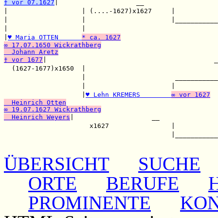
† vor 07.1627
|                    __

|                   | (....-1627)x1627     |           
|                   |                      |___________
|                   |                                  
|
♥ Maria OTTEN      
* ca. 1627
∞ 17.07.1650 Wickrathberg
  Johann Aretz
† vor 1677
|                                           _
  (1627-1677)x1650  |                                  
                    |                       ___________
                    |                      |           
                    |
♥ Lehn KREMERS        
∞ vor 1627
  Heinrich Otten
∞ 19.07.1627 Wickrathberg
  Heinrich Weyers
|                    __

                      x1627                |           
                                           |___________
ÜBERSICHT
SUCHE
ORTE
BERUFE
PROMINENTE
KO