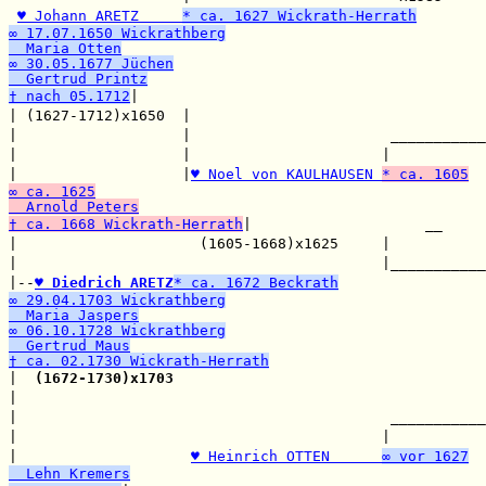
♥ Johann ARETZ     
* ca. 1627 Wickrath-Herrath
∞ 17.07.1650 Wickrathberg
  Maria Otten
∞ 30.05.1677 Jüchen
  Gertrud Printz
† nach 05.1712
|                                        
| (1627-1712)x1650  |                                  
|                   |                       ___________
|                   |                      |           
|                   |
♥ Noel von KAULHAUSEN 
* ca. 1605
∞ ca. 1625
  Arnold Peters
† ca. 1668 Wickrath-Herrath
|                    __

|                     (1605-1668)x1625     |           
|                                          |___________
|--
♥ Diedrich ARETZ
* ca. 1672 Beckrath
∞ 29.04.1703 Wickrathberg
  Maria Jaspers
∞ 06.10.1728 Wickrathberg
  Gertrud Maus
† ca. 02.1730 Wickrath-Herrath

|  
(1672-1730)x1703
                                    
|                                                      
|                                           ___________
|                                          |           
|                    
♥ Heinrich OTTEN      
∞ vor 1627
  Lehn Kremers