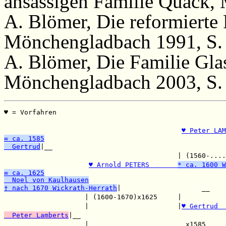
ansässigen Familie Quack,
A. Blömer, Die reformierte 
Mönchengladbach 1991, S. 
A. Blömer, Die Familie Gla
Mönchengladbach 2003, S.
♥ = Vorfahren                                          
                                                       
♥ Peter LAM
∞ ca. 1585
  Gertrud
|__

                                           | (1560-....
♥ Arnold PETERS       
* ca. 1600 W
∞ ca. 1625
  Noel von Kaulhausen
† nach 1670 Wickrath-Herrath
|                    __

                    | (1600-1670)x1625     |           
                    |                      |
♥ Gertrud  
  Peter Lamberts
|__

                    |                        x1585     