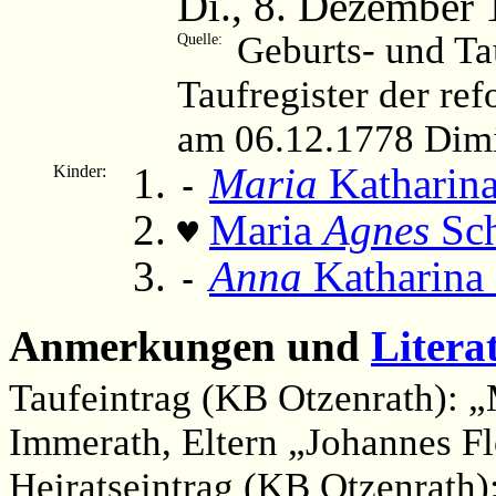
Di., 8. Dezember 
Geburts- und Ta
Quelle:
Taufregister der re
am 06.12.1778 Dimi
Maria
Katharina
Kinder:
-
Maria
Agnes
Sch
♥
Anna
Katharina 
-
Anmerkungen und
Litera
Taufeintrag (KB Otzenrath): „
Immerath, Eltern „Johannes 
Heiratseintrag (KB Otzenrath)