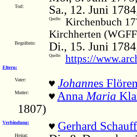
Sa., 12. Juni 1784
Tod:
Kirchenbuch 17
Quelle:
Kirchherten (WGFF
Di., 15. Juni 1784
Begräbnis:
https://www.arc
Quelle:
Eltern:
Johann
es Flöre
Vater:
♥
Anna
Maria
Kla
Mutter:
♥
1807)
Gerhard Schauff
Verbindung:
♥
Heirat: