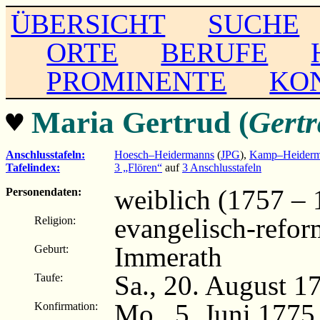
ÜBERSICHT
SUCHE
ORTE
BERUFE
PROMINENTE
KO
♥
Maria Gertrud (
Gert
Anschlusstafeln:
Hoesch–Heidermanns
(
JPG
),
Kamp–Heiderm
Tafelindex:
3 „Flören“
auf
3 Anschlusstafeln
weiblich (1757 – 
Personendaten:
evangelisch-refor
Religion:
Immerath
Geburt:
Sa., 20. August 1
Taufe:
Mo., 5. Juni 1775
Konfirmation: