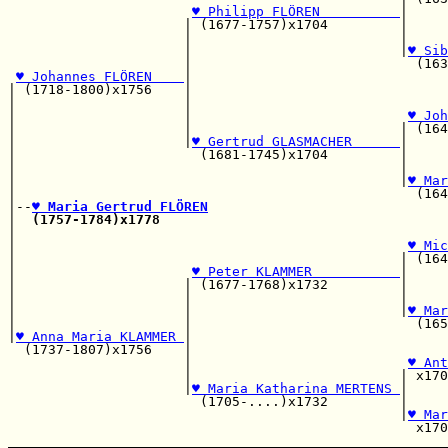
♥ Philipp FLÖREN          
|

                      | (1677-1757)x1704         |     
                      |                          |     
                      |                          |
♥ Sib
                      |                            (163
♥ Johannes FLÖREN    
|

| (1718-1800)x1756    |                                
|                     |                                
|                     |                           
♥ Joh
|                     |                          | (164
|                     |
♥ Gertrud GLASMACHER      
|

|                       (1681-1745)x1704         |     
|                                                |     
|                                                |
♥ Mar
|                                                  (164
|--
♥ Maria Gertrud FLÖREN
|  
(1757-1784)x1778
|                                                      
|                                                 
♥ Mic
|                                                | (164
|                      
♥ Peter KLAMMER           
|

|                     | (1677-1768)x1732         |     
|                     |                          |     
|                     |                          |
♥ Mar
|                     |                            (165
|
♥ Anna Maria KLAMMER 
|                                
  (1737-1807)x1756    |                                
                      |                           
♥ Ant
                      |                          | x170
                      |
♥ Maria Katharina MERTENS 
|     
                        (1705-....)x1732         |     
                                                 |
♥ Mar