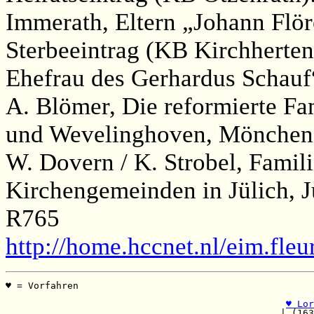
Immerath, Eltern „Johann Fl
Sterbeeintrag (KB Kirchherten
Ehefrau des Gerhardus Schauf
A. Blömer, Die reformierte Fa
und Wevelinghoven, Möncheng
W. Dovern / K. Strobel, Famil
Kirchengemeinden in Jülich, J
R765
http://home.hccnet.nl/eim.fl
♥ = Vorfahren                                          
                                                       
♥ Lor
                                                 | (163