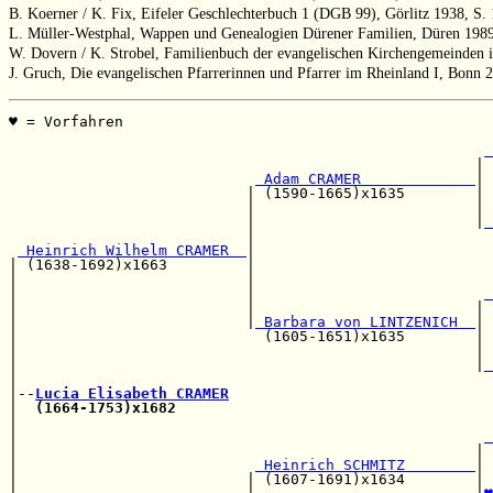
B. Koerner / K. Fix, Eifeler Geschlechterbuch 1 (DGB 99), Görlitz 1938, S.
L. Müller-Westphal, Wappen und Genealogien Dürener Familien, Düren 1989
W. Dovern / K. Strobel, Familienbuch der evangelischen Kirchengemeinden in
J. Gruch, Die evangelischen Pfarrerinnen und Pfarrer im Rheinland I, Bonn 
♥ = Vorfahren                                          
                                                       
 
                                                     | 
 Adam CRAMER             
|

                           | (1590-1665)x1635        | 
                           |                         | 
                           |                         |
 
                           |                           
 Heinrich Wilhelm CRAMER  
|

| (1638-1692)x1663         |                           
|                          |                           
|                          |                          
 
|                          |                         | 
|                          |
 Barbara von LINTZENICH  
|

|                            (1605-1651)x1635        | 
|                                                    | 
|                                                    |
 
|                                                      
|--
Lucia Elisabeth CRAMER
|  
(1664-1753)x1682
                                    
|                                                      
|                                                     
 
|                                                    | 
|                           
 Heinrich SCHMITZ        
| 
|                          | (1607-1691)x1634        | 