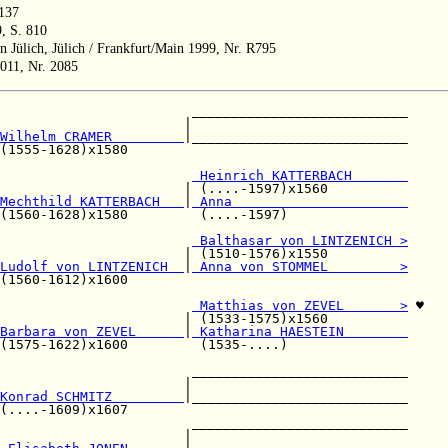
 137
, S. 810
 Jülich, Jülich / Frankfurt/Main 1999, Nr. R795
2011, Nr. 2085
                        ___________________________

                       |                           

Wilhelm CRAMER         
|___________________________

(1555-1628)x1580                                   

                        
 Heinrich KATTERBACH       
                       | (....-1597)x1560          

Mechthild KATTERBACH   
|
 Anna                      
(1560-1628)x1580         (....-1597)               

                        
 Balthasar von LINTZENICH >
                       | (1510-1576)x1550          

Ludolf von LINTZENICH  
|
 Anna von STOMMEL         >
(1560-1612)x1600                                   

                        
 Matthias von ZEVEL       >
 ♥

                       | (1533-1575)x1560          

Barbara von ZEVEL      
|
 Katharina HAESTEIN        
(1575-1622)x1600         (1535-....)               

                        ___________________________

                       |                           

Konrad SCHMITZ         
|___________________________

(....-1609)x1607                                   

                        ___________________________

                       |                           
