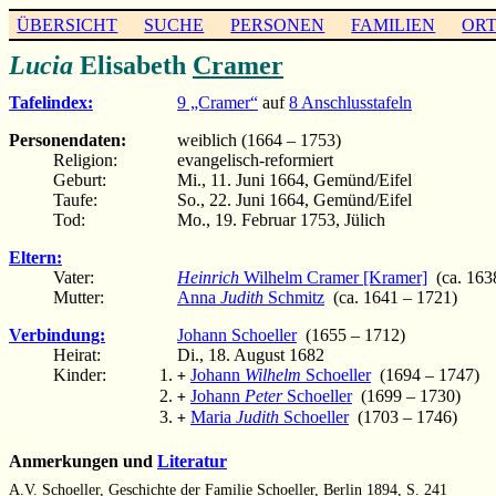
ÜBERSICHT
SUCHE
PERSONEN
FAMILIEN
OR
Lucia
Elisabeth
Cramer
Tafelindex:
9 „Cramer“
auf
8 Anschlusstafeln
Personendaten:
weiblich (1664 – 1753)
Religion:
evangelisch-reformiert
Geburt:
Mi., 11. Juni 1664, Gemünd/Eifel
Taufe:
So., 22. Juni 1664, Gemünd/Eifel
Tod:
Mo., 19. Februar 1753, Jülich
Eltern:
Vater:
Heinrich
Wilhelm Cramer [Kramer]
(ca. 163
Mutter:
Anna
Judith
Schmitz
(ca. 1641 – 1721)
Verbindung:
Johann Schoeller
(1655 – 1712)
Heirat:
Di., 18. August 1682
Kinder:
Johann
Wilhelm
Schoeller
(1694 – 1747)
+
Johann
Peter
Schoeller
(1699 – 1730)
+
Maria
Judith
Schoeller
(1703 – 1746)
+
Anmerkungen und
Literatur
A.V. Schoeller, Geschichte der Familie Schoeller, Berlin 1894, S. 241