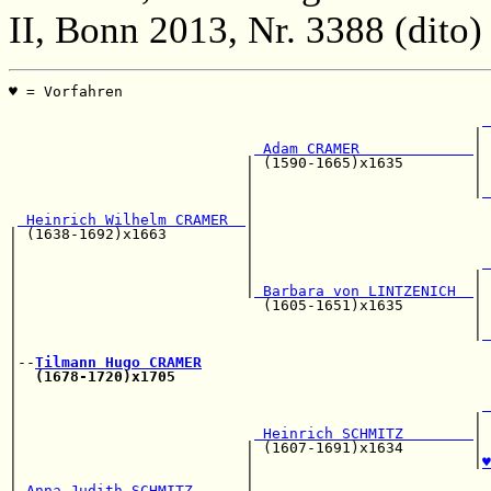
II, Bonn 2013, Nr. 3388 (dito)
♥ = Vorfahren                                          
                                                       
 
                                                     | 
 Adam CRAMER             
|

                           | (1590-1665)x1635        | 
                           |                         | 
                           |                         |
 
                           |                           
 Heinrich Wilhelm CRAMER  
|

| (1638-1692)x1663         |                           
|                          |                           
|                          |                          
 
|                          |                         | 
|                          |
 Barbara von LINTZENICH  
|

|                            (1605-1651)x1635        | 
|                                                    | 
|                                                    |
 
|                                                      
|--
Tilmann Hugo CRAMER
|  
(1678-1720)x1705
                                    
|                                                      
|                                                     
 
|                                                    | 
|                           
 Heinrich SCHMITZ        
| 
|                          | (1607-1691)x1634        | 
|                          |                         |
♥
|                          |                           
|
 Anna Judith SCHMITZ      
|                           