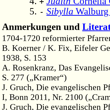
Judith
Cornelia
+
Sibylla
Walburg
-
Anmerkungen und
Litera
1704-1720 reformierter Pfarre
B. Koerner / K. Fix, Eifeler 
1938, S. 153
A. Rosenkranz, Das Evangelisc
S. 277 („Kramer“)
J. Gruch, Die evangelischen P
I, Bonn 2011, Nr. 2100 („Cra
J. Gruch, Die evangelischen P