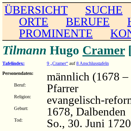
ÜBERSICHT
SUCHE
ORTE
BERUFE
PROMINENTE
KO
Tilmann
Hugo
Cramer
Tafelindex:
9 „Cramer“
auf
8 Anschlusstafeln
männlich (1678 –
Personendaten:
Pfarrer
Beruf:
evangelisch-refor
Religion:
1678, Dalbenden
Geburt:
So., 30. Juni 172
Tod: