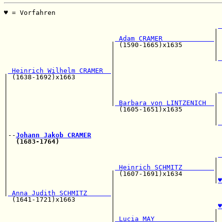
♥ = Vorfahren                                          
                                                       
 
                                                     | 
 Adam CRAMER             
|

                           | (1590-1665)x1635        | 
                           |                         | 
                           |                         |
 
                           |                           
 Heinrich Wilhelm CRAMER  
|

| (1638-1692)x1663         |                           
|                          |                           
|                          |                          
 
|                          |                         | 
|                          |
 Barbara von LINTZENICH  
|

|                            (1605-1651)x1635        | 
|                                                    | 
|                                                    |
 
|                                                      
|--
Johann Jakob CRAMER
|  
(1683-1764)
                                         
|                                                      
|                                                     
 
|                                                    | 
|                           
 Heinrich SCHMITZ        
| 
|                          | (1607-1691)x1634        | 
|                          |                         |
♥
|                          |                           
|
 Anna Judith SCHMITZ      
|                           
  (1641-1721)x1663         |                           
                           |                          
♥
                           |                         | 
                           |
 Lucia MAY               
| 