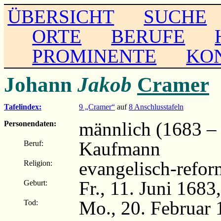
ÜBERSICHT
SUCHE
ORTE
BERUFE
PROMINENTE
KO
Johann
Jakob
Cramer
Tafelindex:
9 „Cramer“
auf
8 Anschlusstafeln
männlich (1683 –
Personendaten:
Kaufmann
Beruf:
evangelisch-refor
Religion:
Fr., 11. Juni 168
Geburt:
Mo., 20. Februar
Tod: