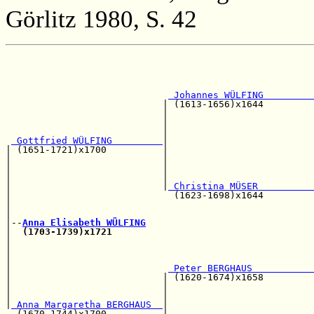
Görlitz 1980, S. 42
                                                       
                                                       
 Johannes WÜLFING         
                            | (1613-1656)x1644         
                            |                          
                            |                          
                            |                          
 Gottfried WÜLFING         
|

| (1651-1721)x1700          |                          
|                           |                          
|                           |                          
|                           |                          
|                           |
 Christina MÜSER          
|                             (1623-1698)x1644         
|                                                      
|                                                      
|--
Anna Elisabeth WÜLFING
|  
(1703-1739)x1721
                                    
|                                                      
|                                                      
|                                                      
|                            
 Peter BERGHAUS           
|                           | (1620-1674)x1658         
|                           |                          
|                           |                          
|
 Anna Margaretha BERGHAUS  
|                          
  (1670-1744)x1700          |                          