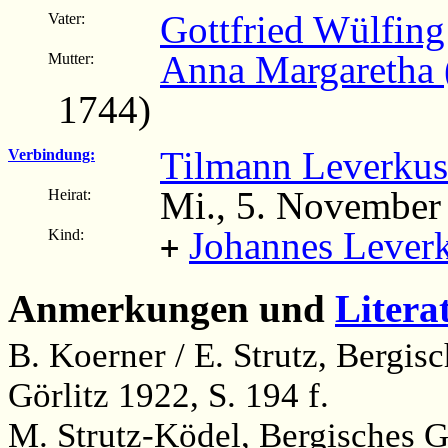
Gottfried Wülfing
Vater:
Anna Margaretha 
Mutter:
1744)
Tilmann Leverkus
Verbindung:
Mi., 5. November
Heirat:
Johannes Lever
Kind:
+
Anmerkungen und
Litera
B. Koerner / E. Strutz, Bergi
Görlitz 1922, S. 194 f.
M. Strutz-Ködel, Bergisches 