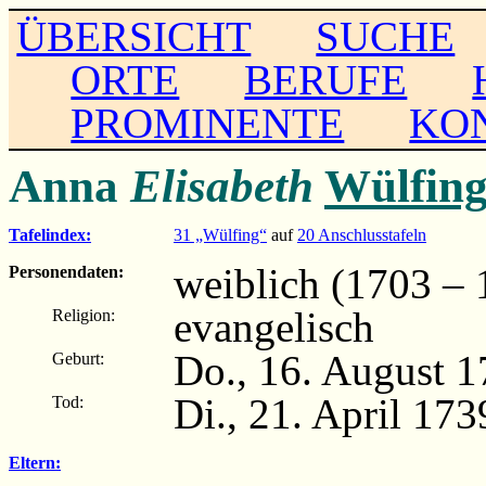
ÜBERSICHT
SUCHE
ORTE
BERUFE
PROMINENTE
KO
Anna
Elisabeth
Wülfin
Tafelindex:
31 „Wülfing“
auf
20 Anschlusstafeln
weiblich (1703 – 
Personendaten:
evangelisch
Religion:
Do., 16. August 
Geburt:
Di., 21. April 17
Tod:
Eltern: