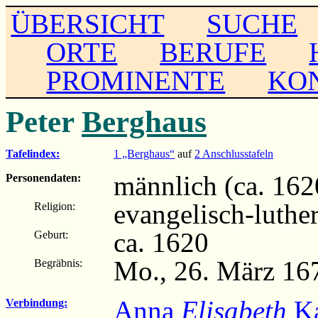
ÜBERSICHT
SUCHE
ORTE
BERUFE
PROMINENTE
KO
Peter
Berghaus
Tafelindex:
1 „Berghaus“
auf
2 Anschlusstafeln
männlich (ca. 162
Personendaten:
evangelisch-luthe
Religion:
ca. 1620
Geburt:
Mo., 26. März 16
Begräbnis:
Anna
Elisabeth
Ka
Verbindung: