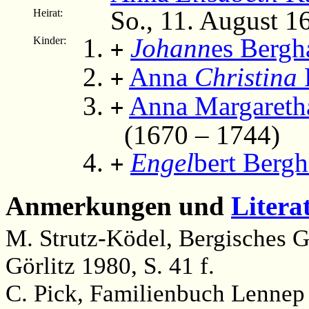
So., 11. August 
Heirat:
Johann
es Bergh
Kinder:
+
Anna
Christina
+
Anna Margareth
+
(1670 – 1744)
Engel
bert Berg
+
Anmerkungen und
Litera
M. Strutz-Ködel, Bergisches 
Görlitz 1980, S. 41 f.
C. Pick, Familienbuch Lennep 