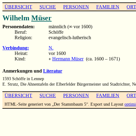
ÜBERSICHT
SUCHE
PERSONEN
FAMILIEN
OR
Wilhelm
Müser
Personendaten:
männlich (∞ vor 1600)
Beruf:
Schöffe
Religion:
evangelisch-lutherisch
Verbindung:
N.
Heirat:
vor 1600
Kind:
Hermann Müser
(ca. 1600 – 1671)
+
Anmerkungen und
Literatur
1593 Schöffe in Lennep
E. Strutz, Die Ahnentafeln der Elberfelder Bürgermeister und Stadtrichter, N
ÜBERSICHT
SUCHE
PERSONEN
FAMILIEN
OR
HTML-Seite generiert von „Der Stammbaum 5“. Export und Layout
optimi