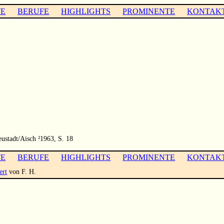
TE
BERUFE
HIGHLIGHTS
PROMINENTE
KONTAK
eustadt/Aisch ²1963, S. 18
TE
BERUFE
HIGHLIGHTS
PROMINENTE
KONTAK
ert
von F. H.