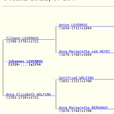
                                                       
                                                       
 Anton LEVERKUS             
                          | (1658-1731)x1694           
                          |                            
                          |                            
 Tilmann LEVERKUS        
|                            
| (1700-1778)x1721        |                            
|                         |                            
|                         |                            
|                         |
 Anna Margaretha vom HEYDT  
|                           (1670-1748)x1694           
|                                                      
|--
Johannes LEVERKUS
|  
(1729-....)x1754
|                                                      
|                                                      
|                                                      
|                          
 Gottfried WÜLFING          
|                         | (1651-1721)x1700           
|                         |                            
|                         |                            
|                         |                            
|
 Anna Elisabeth WÜLFING  
|                            
  (1703-1739)x1721        |                            
                          |                            
                          |                            
                          |
 Anna Margaretha BERGHAUS   
                            (1670-1744)x1700           