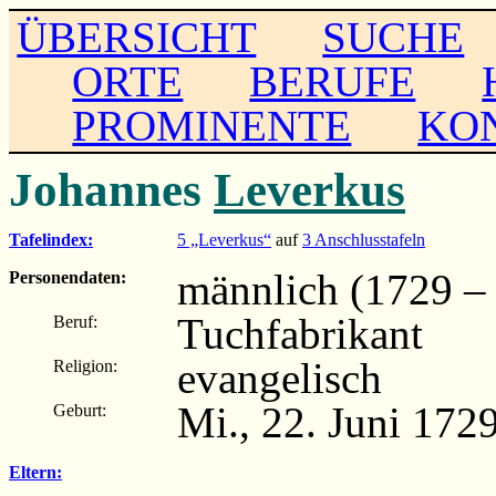
ÜBERSICHT
SUCHE
ORTE
BERUFE
PROMINENTE
KO
Johannes
Leverkus
Tafelindex:
5 „Leverkus“
auf
3 Anschlusstafeln
männlich (1729 – .
Personendaten:
Tuchfabrikant
Beruf:
evangelisch
Religion:
Mi., 22. Juni 17
Geburt:
Eltern: