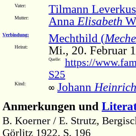
Tilmann Leverkus
Vater:
Anna
Elisabeth
Wü
Mutter:
Mechthild (
Meche
Verbindung:
Mi., 20. Februar 
Heirat:
https://www.fa
Quelle:
S25
Johann
Heinric
Kind:
∞
Anmerkungen und
Litera
B. Koerner / E. Strutz, Bergi
Görlitz 1922, S. 196