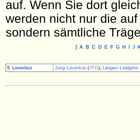
auf. Wenn Sie dort gleic
werden nicht nur die auf
sondern sämtliche Träge
[
A
B
C
D
E
F
G
H
I
J
5
Leverkus
Jung–Leverkus
(
JPG
),
Langen–Lindgens