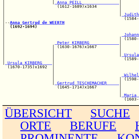
|                   |
 Anna PEILL               
|

|                     (1612-1689)x1634         |       
|                                              |       
|                                              |
 Judith
|                                                (1584-
|--
Anna Gertrud de WEERTH
|  
(1692-1694)
|                                                      
|                                               
 Johann
|                                              | (1580-
|                    
 Peter KIRBERG            
|

|                   | (1630-1676)x1667         |       
|                   |                          |       
|                   |                          |
 Ursula
|                   |                            (1589-
|
 Ursula KIRBERG    
|

  (1670-1735)x1692  |                                  
                    |                                  
                    |                           
 Wilhel
                    |                          | (1598-
                    |
 Gertrud TESCHEMACHER     
|

                      (1645-1714)x1667         |       
                                               |       
                                               |
 Maria 
ÜBERSICHT
SUCHE
ORTE
BERUFE
PROMINENTE
KO