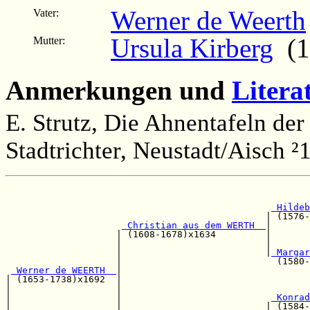
Werner de Weerth
Vater:
Ursula Kirberg
(1
Mutter:
Anmerkungen und
Litera
E. Strutz, Die Ahnentafeln der
Stadtrichter, Neustadt/Aisch ²
                                                       
 Hildeb
                                               | (1576-
 Christian aus dem WERTH  
|

                    | (1608-1678)x1634         |       
                    |                          |       
                    |                          |
 Margar
                    |                            (1580-
 Werner de WEERTH  
|

| (1653-1738)x1692  |                                  
|                   |                                  
|                   |                           
 Konrad
|                   |                          | (1584-