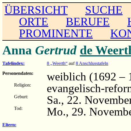
ÜBERSICHT
SUCHE
ORTE
BERUFE
PROMINENTE
KO
Anna
Gertrud
de Weert
Tafelindex:
8 „Weerth“
auf
8 Anschlusstafeln
weiblich (1692 – 
Personendaten:
evangelisch-refor
Religion:
Sa., 22. November
Geburt:
Mo., 29. Novembe
Tod:
Eltern: