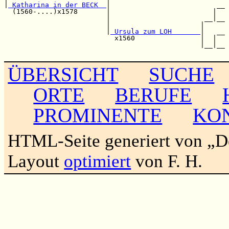
|
 Katharina in der BECK  
|                          __

  (1560-....)x1578       |                         |  

                         |                       __|__

                         |                      |     

                         |
 Ursula zum LOH       
|   __

                           x1560                |  |  

                                                |__|__

ÜBERSICHT
SUCHE
ORTE
BERUFE
PROMINENTE
KO
HTML-Seite generiert von „
Layout
optimiert
von F. H.