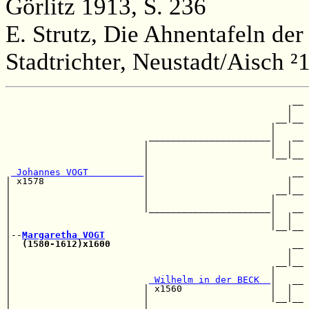
Görlitz 1913, S. 236
E. Strutz, Die Ahnentafeln der
Stadtrichter, Neustadt/Aisch ²
                                                    __

                                                   |  

                                                 __|__

                                                |     

                          ______________________|   __

                         |                      |  |  

                         |                      |__|__

                         |                            

 Johannes VOGT          
|                          __

| x1578                  |                         |  

|                        |                       __|__

|                        |                      |     

|                        |______________________|   __

|                                               |  |  

|                                               |__|__

|--
Margaretha VOGT
|  
(1580-1612)x1600
                                 __

|                                                  |  

|                                                __|__

|                                               |     

|                         
 Wilhelm in der BECK  
|   __

|                        | x1560                |  |  

|                        |                      |__|__

|                        |                            
