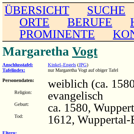
ÜBERSICHT
SUCHE
ORTE
BERUFE
PROMINENTE
KO
Margaretha
Vogt
Anschlusstafel:
Kinkel–Engels
(
JPG
)
Tafelindex:
nur Margaretha Vogt auf obiger Tafel
weiblich (ca. 158
Personendaten:
evangelisch
Religion:
ca. 1580, Wupper
Geburt:
1612, Wuppertal
Tod:
Eltern: