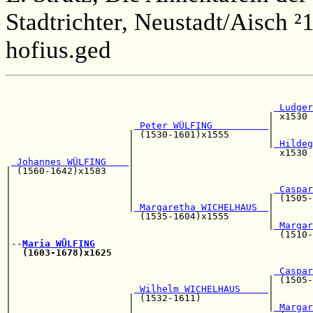
Stadtrichter, Neustadt/Aisch ²
hofius.ged
                                                       
                                                       
 Ludger
                                               | x1530 
 Peter WÜLFING          
|       
                      | (1530-1601)x1555       |       
                      |                        |
 Hildeg
                      |                          x1530 
 Johannes WÜLFING    
|

| (1560-1642)x1583    |                                
|                     |                                
|                     |                         
 Caspar
|                     |                        | (1505-
|                     |
 Margaretha WICHELHAUS  
|       
|                       (1535-1604)x1555       |       
|                                              |
 Margar
|                                                (1510-
|--
Maria WÜLFING
|  
(1603-1678)x1625
|                                                      
|                                               
 Caspar
|                                              | (1505-
|                      
 Wilhelm WICHELHAUS     
|       
|                     | (1532-1611)            |       
|                     |                        |
 Margar