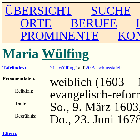
ÜBERSICHT
SUCHE
ORTE
BERUFE
PROMINENTE
KO
Maria
Wülfing
Tafelindex:
31 „Wülfing“
auf
20 Anschlusstafeln
weiblich (1603 – 
Personendaten:
evangelisch-refor
Religion:
So., 9. März 1603
Taufe:
Do., 23. Juni 167
Begräbnis:
Eltern: