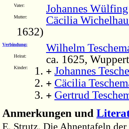
Johannes Wülfing
Vater:
Cäcilia Wichelhau
Mutter:
1632)
Wilhelm Teschem
Verbindung:
ca. 1625, Wuppert
Heirat:
Johannes Tesch
Kinder:
+
Cäcilia Teschem
+
Gertrud Tesche
+
Anmerkungen und
Litera
E. Strutz, Die Ahnentafeln der