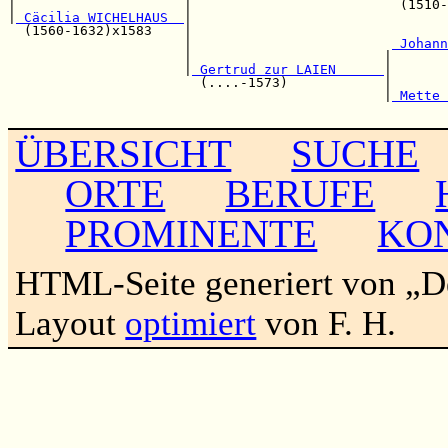
|                     |                          (1510-
|
 Cäcilia WICHELHAUS  
|                                
  (1560-1632)x1583    |                                
                      |                         
 Johann
                      |                        |       
                      |
 Gertrud zur LAIEN      
|       
                        (....-1573)            |       
                                               |
 Mette 
ÜBERSICHT
SUCHE
ORTE
BERUFE
PROMINENTE
KO
HTML-Seite generiert von „
Layout
optimiert
von F. H.