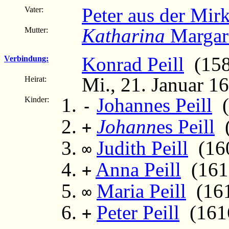
Peter aus der Mir
Vater:
Katharina
Margar
Mutter:
Konrad Peill
(158
Verbindung:
Mi., 21. Januar 1
Heirat:
Johannes Peill
(
Kinder:
-
Johann
es Peill
(
+
Judith Peill
(160
∞
Anna Peill
(161
+
Maria Peill
(161
∞
Peter Peill
(1616
+