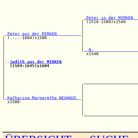
                                                       
                                                       
                                                       
 Peter in der MIRKEN  
                                | (1510-1580)x1540     
                                |                      
                                |                      
 Peter aus der MIRKEN          
|                      
| (....-1604)x1580              |                      
|                               |                      
|                               |                      
|                               |
  N.                  
|                                 x1540                
|                                                      
|--
Judith aus der MIRKEN
|  
(1584-1645)x1604
                                    
|                                                      
|                                                      
|                                                      
|                                ______________________
|                               |                      
|                               |                      
|                               |                      
|
 Katharina Margaretha NEUHAUS  
|                      
  x1580                         |                      
                                |                      
                                |                      
                                |______________________
                                                       
                                                       