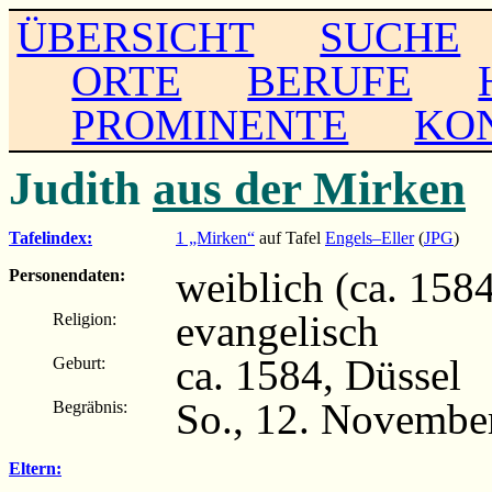
ÜBERSICHT
SUCHE
ORTE
BERUFE
PROMINENTE
KO
Judith
aus der Mirken
Tafelindex:
1 „Mirken“
auf Tafel
Engels–Eller
(
JPG
)
weiblich (ca. 158
Personendaten:
evangelisch
Religion:
ca. 1584, Düssel
Geburt:
So., 12. Novembe
Begräbnis:
Eltern: