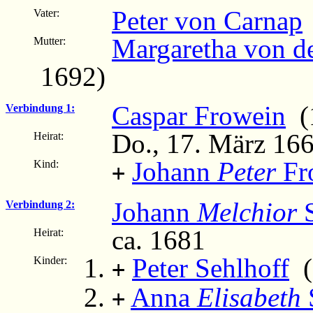
Peter von Carnap
Vater:
Margaretha von de
Mutter:
1692)
Caspar Frowein
(1
Verbindung 1:
Do., 17. März 16
Heirat:
Johann
Peter
Fr
Kind:
+
Johann
Melchior
S
Verbindung 2:
ca. 1681
Heirat:
Peter Sehlhoff
(
Kinder:
+
Anna
Elisabeth
+