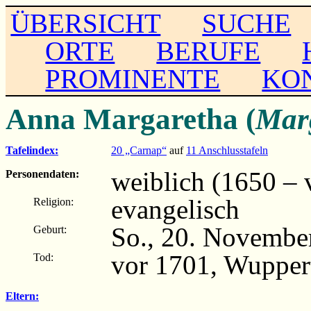
ÜBERSICHT
SUCHE
ORTE
BERUFE
PROMINENTE
KO
Anna Margaretha (
Mar
Tafelindex:
20 „Carnap“
auf
11 Anschlusstafeln
weiblich (1650 – 
Personendaten:
evangelisch
Religion:
So., 20. Novembe
Geburt:
vor 1701, Wuppert
Tod:
Eltern: