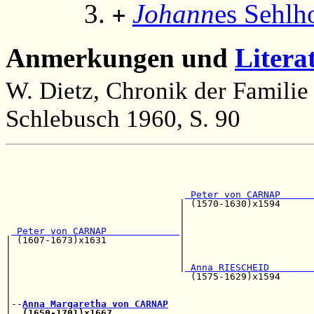
Johann
es Sehlh
+
Anmerkungen und
Litera
W. Dietz, Chronik der Famili
Schlebusch 1960, S. 90
                                                       
                                                       
                                                       
 Peter von CARNAP      
                               | (1570-1630)x1594      
                               |                       
                               |                       
 Peter von CARNAP             
|                       
| (1607-1673)x1631             |                       
|                              |                       
|                              |                       
|                              |
 Anna RIESCHEID        
|                                (1575-1629)x1594      
|                                                      
|                                                      
|--
Anna Margaretha von CARNAP
|  
(1650-1701)x1667