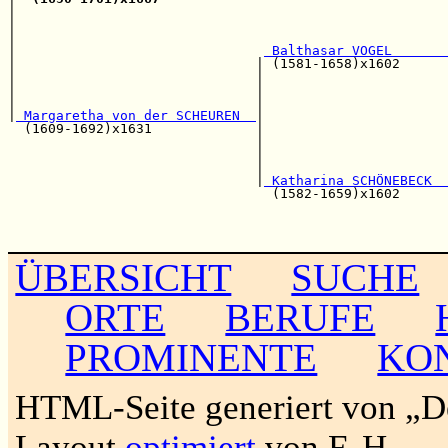
|                                                      
|                                                      
|                                                      
|                               
 Balthasar VOGEL       
|                              | (1581-1658)x1602      
|                              |                       
|                              |                       
|                              |                       
|
 Margaretha von der SCHEUREN  
|

  (1609-1692)x1631             |                       
                               |                       
                               |                       
                               |                       
                               |
 Katharina SCHÖNEBECK  
                                 (1582-1659)x1602      
                                                       
                                                       
ÜBERSICHT
SUCHE
ORTE
BERUFE
PROMINENTE
KO
HTML-Seite generiert von „
Layout
optimiert
von F. H.