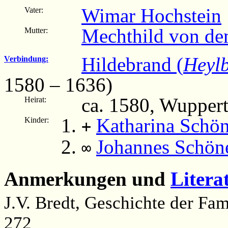
Wimar Hochstein
Vater:
Mechthild von d
Mutter:
Hildebrand (
Heyl
Verbindung:
1580 – 1636)
ca. 1580, Wupper
Heirat:
Katharina Schö
Kinder:
+
Johannes Schön
∞
Anmerkungen und
Litera
J.V. Bredt, Geschichte der Fam
272