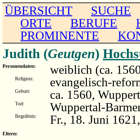
ÜBERSICHT
SUCHE
ORTE
BERUFE
PROMINENTE
KO
Judith (
Geutgen
)
Hochs
weiblich (ca. 156
Personendaten:
evangelisch-refor
Religion:
ca. 1560, Wupper
Geburt:
Wuppertal-Barme
Tod:
Fr., 18. Juni 1621
Begräbnis:
Eltern: