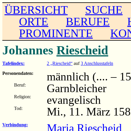
ÜBERSICHT
SUCHE
ORTE
BERUFE
PROMINENTE
KO
Johannes
Riescheid
Tafelindex:
2 „Riescheid“
auf
3 Anschlusstafeln
männlich (.... – 1
Personendaten:
Garnbleicher
Beruf:
evangelisch
Religion:
Mi., 11. März 15
Tod:
Maria Riescheid
Verbindung: