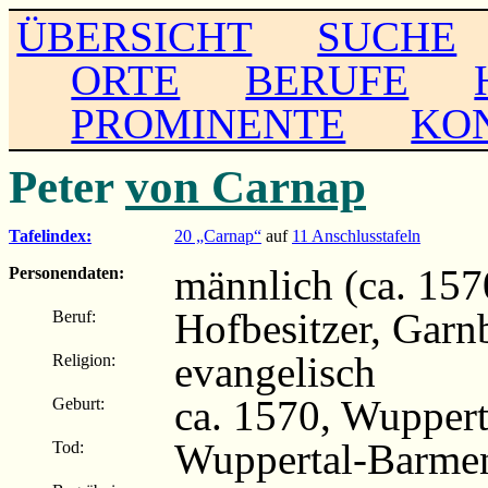
ÜBERSICHT
SUCHE
ORTE
BERUFE
PROMINENTE
KO
Peter
von Carnap
Tafelindex:
20 „Carnap“
auf
11 Anschlusstafeln
männlich (ca. 157
Personendaten:
Hofbesitzer, Garn
Beruf:
evangelisch
Religion:
ca. 1570, Wupper
Geburt:
Wuppertal-Barme
Tod: