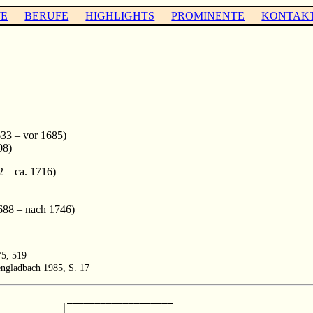
TE
BERUFE
HIGHLIGHTS
PROMINENTE
KONTAK
33 – vor 1685)
08)
 – ca. 1716)
88 – nach 1746)
75, 519
engladbach 1985, S. 17
            ___________________

           |                   
