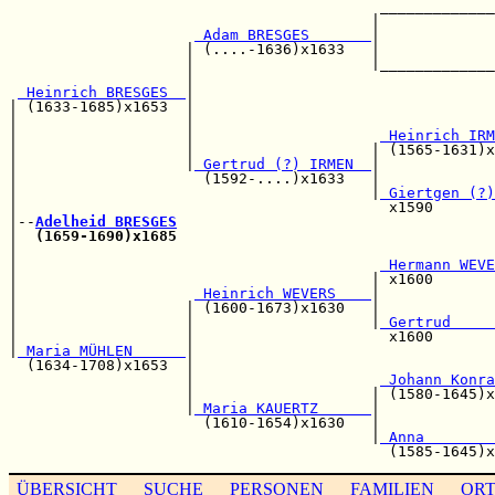
                                          _____________
                                         |             
 Adam BRESGES       
|             
                    | (....-1636)x1633   |             
                    |                    |_____________
                    |                                  
 Heinrich BRESGES  
|

| (1633-1685)x1653  |                                  
|                   |                                  
|                   |                     
 Heinrich IRM
|                   |                    | (1565-1631)x
|                   |
 Gertrud (?) IRMEN  
|             
|                     (1592-....)x1633   |             
|                                        |
 Giertgen (?)
|                                          x1590       
|--
Adelheid BRESGES
|  
(1659-1690)x1685
                                    
|                                                      
|                                         
 Hermann WEVE
|                                        | x1600       
|                    
 Heinrich WEVERS    
|             
|                   | (1600-1673)x1630   |             
|                   |                    |
 Gertrud     
|                   |                      x1600       
|
 Maria MÜHLEN      
|                                  
  (1634-1708)x1653  |                                  
                    |                     
 Johann Konra
                    |                    | (1580-1645)x
                    |
 Maria KAUERTZ      
|             
                      (1610-1654)x1630   |             
                                         |
 Anna        
ÜBERSICHT
SUCHE
PERSONEN
FAMILIEN
OR