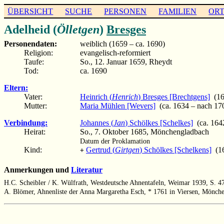
ÜBERSICHT
SUCHE
PERSONEN
FAMILIEN
OR
Adelheid (
Ölletgen
)
Bresges
Personendaten:
weiblich (1659 – ca. 1690)
Religion:
evangelisch-reformiert
Taufe:
So., 12. Januar 1659, Rheydt
Tod:
ca. 1690
Eltern:
Vater:
Heinrich (
Henrich
) Bresges [Brechtgens]
(16
Mutter:
Maria Mühlen [Wevers]
(ca. 1634 – nach 17
Verbindung:
Johannes (
Jan
) Schölkes [Schelkes]
(ca. 1642
Heirat:
So., 7. Oktober 1685, Mönchengladbach
Datum der Proklamation
Kind:
Gertrud (
Girtgen
) Schölkes [Schelkens]
(16
+
Anmerkungen und
Literatur
H.C. Scheibler / K. Wülfrath, Westdeutsche Ahnentafeln, Weimar 1939, S. 4
A. Blömer, Ahnenliste der Anna Margaretha Esch, * 1761 in Viersen, Mönch
                                                       
                                                       