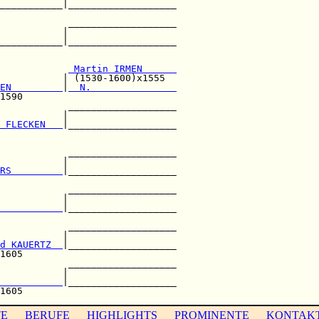
___________|___________________

                               

            ___________________

           |                   

___________|___________________

                               

            
 Martin IRMEN      
           | (1530-1600)x1555  

EN         
|
  N.               
1590                           

            ___________________

           |                   

 FLECKEN   
|___________________

                               

            ___________________

           |                   

RS         
|___________________

                               

            ___________________

           |                   

           
|___________________

                               

            ___________________

           |                   

d KAUERTZ  
|___________________

1605                           

            ___________________

           |                   

           
|___________________

TE
BERUFE
HIGHLIGHTS
PROMINENTE
KONTAK