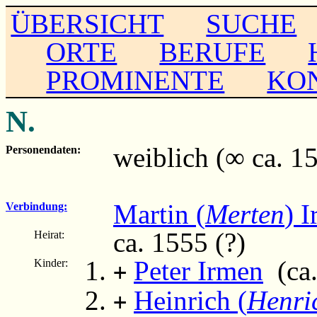
ÜBERSICHT
SUCHE
ORTE
BERUFE
PROMINENTE
KO
N.
weiblich (∞ ca. 1
Personendaten:
Martin (
Merten
) 
Verbindung:
ca. 1555 (?)
Heirat:
Peter Irmen
(ca.
Kinder:
+
Heinrich (
Henri
+