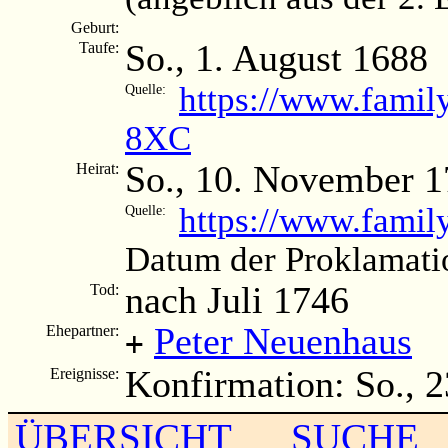
Geburt:
So., 1. August 1688
Taufe:
https://www.famil
Quelle:
8XC
So., 10. November 
Heirat:
https://www.fami
Quelle:
Datum der Proklamati
nach Juli 1746
Tod:
Peter Neuenhaus
Ehepartner:
+
Konfirmation: So., 
Ereignisse:
ÜBERSICHT
SUCHE