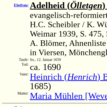
Adelheid (
Ölletgen
)
Ehefrau:
evangelisch-reformier
H.C. Scheibler / K. W
Weimar 1939, S. 475,
A. Blömer, Ahnenliste
in Viersen, Möncheng
Taufe:
So., 12. Januar 1659
ca. 1690
Tod:
Heinrich (
Henrich
) 
Vater:
1685)
Maria Mühlen [Weve
Mutter: