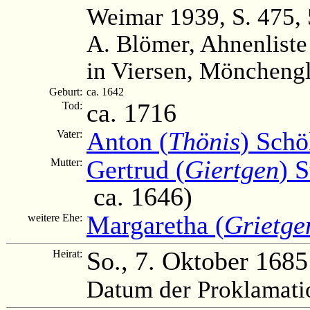
Weimar 1939, S. 475,
A. Blömer, Ahnenliste
in Viersen, Mönchengl
Geburt:
ca. 1642
ca. 1716
Tod:
Anton (
Thönis
) Schö
Vater:
Gertrud (
Giertgen
) 
Mutter:
ca. 1646)
Margaretha (
Grietge
weitere Ehe:
So., 7. Oktober 1685
Heirat:
Datum der Proklamati