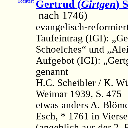
Gertrud (
Girtgen
) 
Tochter:
nach 1746)
evangelisch-reformier
Taufeintrag (IGI): „Ge
Schoelches“ und „Ale
Aufgebot (IGI): „Gert
genannt
H.C. Scheibler / K. W
Weimar 1939, S. 475
etwas anders A. Blöme
Esch, * 1761 in Viers
(angeblich aus der 2. 