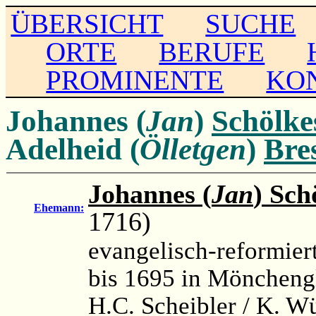
ÜBERSICHT
SUCHE
ORTE
BERUFE
PROMINENTE
KO
Johannes (
Jan
)
Schölke
Adelheid (
Ölletgen
)
Bre
Johannes (
Jan
) Sch
Ehemann:
1716)
evangelisch-reformiert
bis 1695 in Möncheng
H.C. Scheibler / K. W