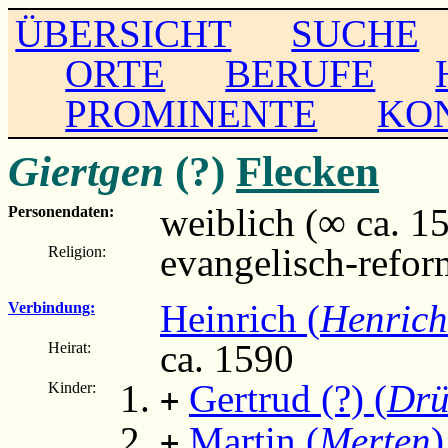
ÜBERSICHT
SUCHE
ORTE
BERUFE
PROMINENTE
KO
Giertgen
(?)
Flecken
weiblich (∞ ca. 1
Personendaten:
evangelisch-refor
Religion:
Heinrich (
Henrich
Verbindung:
ca. 1590
Heirat:
Gertrud (?) (
Drü
Kinder:
+
Martin (
Merten
)
+