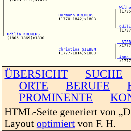
|                                                      
|                                                
 Wilhe
|                                               | (1735
|                      
 Hermann KREMERS         
|

|                     | (1770-1842)x1803        |      
|                     |                         |      
|                     |                         |
 Odili
|                     |                           (1737
|
 Odilia KREMERS      
|                                
  (1805-1869)x1830    |                                
                      |                          
  SIEB
                      |                         | x1777
                      |
 Christina SIEBEN        
|      
                        (1777-1814)x1803        |      
                                                |
 Anna 
ÜBERSICHT
SUCHE
ORTE
BERUFE
PROMINENTE
KO
HTML-Seite generiert von „
Layout
optimiert
von F. H.