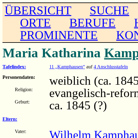
ÜBERSICHT
SUCHE
ORTE
BERUFE
PROMINENTE
KO
Maria Katharina
Kamp
Tafelindex:
11 „Kamphausen“
auf
4 Anschlusstafeln
weiblich (ca. 1845 
Personendaten:
evangelisch-refor
Religion:
ca. 1845 (?)
Geburt:
Eltern:
Wilhelm Kamphau
Vater: