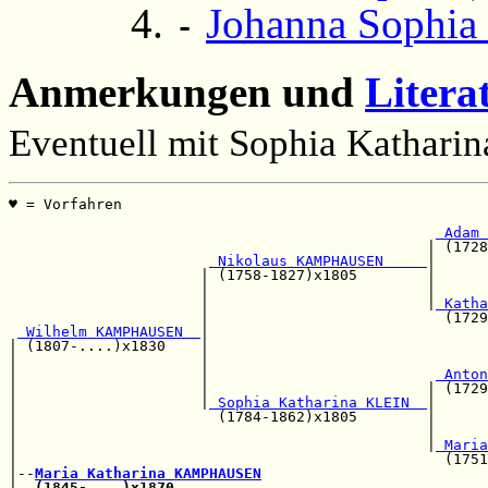
Johanna Sophia
-
Anmerkungen und
Litera
Eventuell mit Sophia Katharin
♥ = Vorfahren                                          
                                                       
 Adam 
                                                | (1728
 Nikolaus KAMPHAUSEN     
|

                      | (1758-1827)x1805        |      
                      |                         |      
                      |                         |
 Katha
                      |                           (1729
 Wilhelm KAMPHAUSEN  
|

| (1807-....)x1830    |                                
|                     |                                
|                     |                          
 Anton
|                     |                         | (1729
|                     |
 Sophia Katharina KLEIN  
|

|                       (1784-1862)x1805        |      
|                                               |      
|                                               |
 Maria
|                                                 (1751
|--
Maria Katharina KAMPHAUSEN
|  
(1845-....)x1870