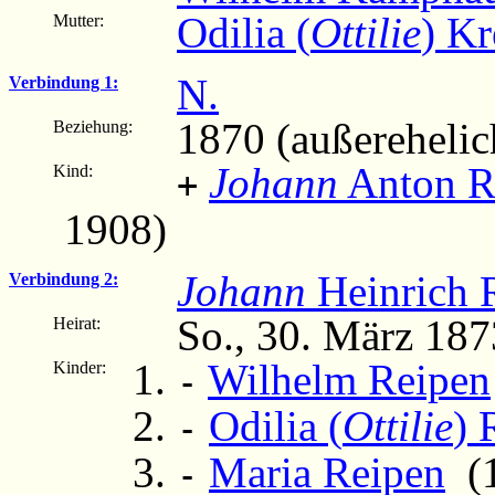
Odilia (
Ottilie
) K
Mutter:
N.
Verbindung 1:
1870 (außerehelic
Beziehung:
Johann
Anton R
Kind:
+
1908)
Johann
Heinrich 
Verbindung 2:
So., 30. März 187
Heirat:
Wilhelm Reipen
Kinder:
-
Odilia (
Ottilie
) 
-
Maria Reipen
(1
-