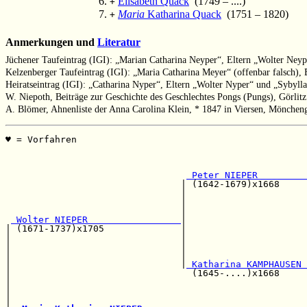
Elisabeth Quack
(1749 – ....)
+
Maria
Katharina Quack
(1751 – 1820)
+
Anmerkungen und
Literatur
Jüchener Taufeintrag (IGI): „Marian Catharina Neyper“, Eltern „Wolter Ney
Kelzenberger Taufeintrag (IGI): „Maria Catharina Meyer“ (offenbar falsch),
Heiratseintrag (IGI): „Catharina Nyper“, Eltern „Wolter Nyper“ und „Sybyll
W. Niepoth, Beiträge zur Geschichte des Geschlechtes Pongs (Pungs), Görlitz
A. Blömer, Ahnenliste der Anna Carolina Klein, * 1847 in Viersen, Mönchen
♥ = Vorfahren                                          
                                                       
                                                       
 Peter NIEPER         
                                | (1642-1679)x1668     
                                |                      
                                |                      
                                |                      
 Wolter NIEPER                 
|

| (1671-1737)x1705              |                      
|                               |                      
|                               |                      
|                               |                      
|                               |
 Katharina KAMPHAUSEN 
|                                 (1645-....)x1668     
|                                                      
|                                                      
|                                                      