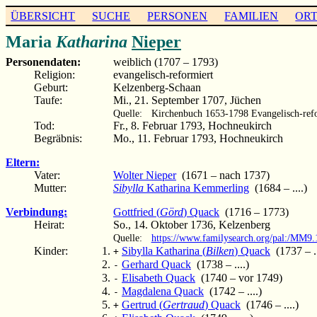
ÜBERSICHT
SUCHE
PERSONEN
FAMILIEN
OR
Maria
Katharina
Nieper
Personendaten:
weiblich (1707 – 1793)
Religion:
evangelisch-reformiert
Geburt:
Kelzenberg-Schaan
Taufe:
Mi., 21. September 1707, Jüchen
Quelle:
Kirchenbuch 1653-1798 Evangelisch-refo
Tod:
Fr., 8. Februar 1793, Hochneukirch
Begräbnis:
Mo., 11. Februar 1793, Hochneukirch
Eltern:
Vater:
Wolter Nieper
(1671 – nach 1737)
Mutter:
Sibylla
Katharina Kemmerling
(1684 – ....)
Verbindung:
Gottfried (
Görd
) Quack
(1716 – 1773)
Heirat:
So., 14. Oktober 1736, Kelzenberg
Quelle:
https://www.familysearch.org/pal:/MM
Kinder:
Sibylla Katharina (
Bilken
) Quack
(1737 – ..
+
Gerhard Quack
(1738 – ....)
-
Elisabeth Quack
(1740 – vor 1749)
-
Magdalena Quack
(1742 – ....)
-
Gertrud (
Gertraud
) Quack
(1746 – ....)
+