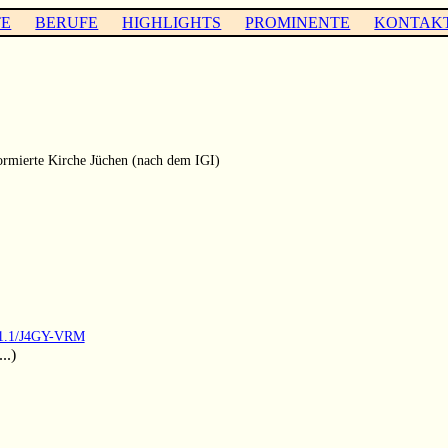
TE
BERUFE
HIGHLIGHTS
PROMINENTE
KONTAK
rmierte Kirche Jüchen (nach dem IGI)
9.1.1/J4GY-VRM
..)