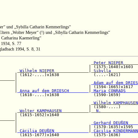
per“ und „Sybilla Catharin Kemmerlings“
 Eltern „Wolter Meyer“ (!) und „Sibylla Catharin Kemmerlings“
a Catharina Kaemerling“
 1934, S. 77
gladbach 1994, S. 8, 31
                                     
 Peter NIEPER      
                                    | (1575-1640)x1603  
 Wilhelm NIEPER              
|
 Sibylla           
      | (1612-....)x1638              (....-1621)       
      
|

      |                              
 Adam auf dem DRIES
      |                             | (1594-1665)x1617  
      |
 Anna auf dem DRIESCH        
|
 Maria CONRADS     
        (1618-....)x1638              (1590-1659)       
                                     
 Wilhelm KAMPHAUSEN
                                    | (1580-....)       
       
 Wolter KAMPHAUSEN           
|
  N.               
      | (1615-1652)x1640                                
      
|

      |                              
 Gerhard DEUßEN    
      |                             | (1570-1635)x1595  
      |
 Cäcilia DEUßEN              
|
 Cäcilia KINDERMANN
        (1615-1677)x1640              (1575-1636)       