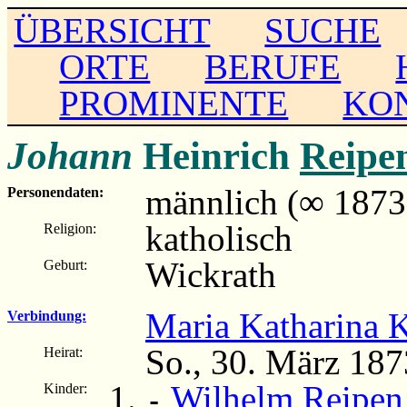
ÜBERSICHT
SUCHE
ORTE
BERUFE
PROMINENTE
KO
Johann
Heinrich
Reipe
männlich (∞ 1873
Personendaten:
katholisch
Religion:
Wickrath
Geburt:
Maria Katharina
Verbindung:
So., 30. März 187
Heirat:
Wilhelm Reipen
Kinder:
-