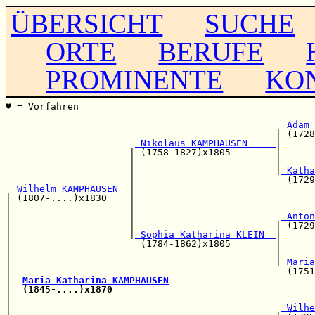
ÜBERSICHT
SUCHE
ORTE
BERUFE
PROMINENTE
KO
♥ = Vorfahren                                          
                                                       
 Adam 
                                                | (1728
 Nikolaus KAMPHAUSEN     
|

                      | (1758-1827)x1805        |      
                      |                         |      
                      |                         |
 Katha
                      |                           (1729
 Wilhelm KAMPHAUSEN  
|

| (1807-....)x1830    |                                
|                     |                                
|                     |                          
 Anton
|                     |                         | (1729
|                     |
 Sophia Katharina KLEIN  
|

|                       (1784-1862)x1805        |      
|                                               |      
|                                               |
 Maria
|                                                 (1751
|--
Maria Katharina KAMPHAUSEN
|  
(1845-....)x1870
|                                                      
|                                                
 Wilhe