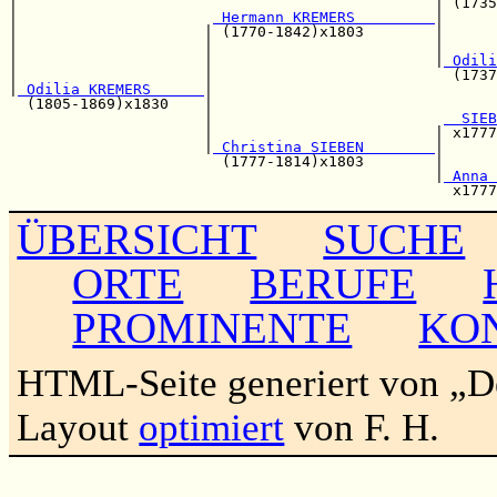
|                                               | (1735
|                      
 Hermann KREMERS         
|

|                     | (1770-1842)x1803        |      
|                     |                         |      
|                     |                         |
 Odili
|                     |                           (1737
|
 Odilia KREMERS      
|                                
  (1805-1869)x1830    |                                
                      |                          
  SIEB
                      |                         | x1777
                      |
 Christina SIEBEN        
|      
                        (1777-1814)x1803        |      
                                                |
 Anna 
ÜBERSICHT
SUCHE
ORTE
BERUFE
PROMINENTE
KO
HTML-Seite generiert von „
Layout
optimiert
von F. H.