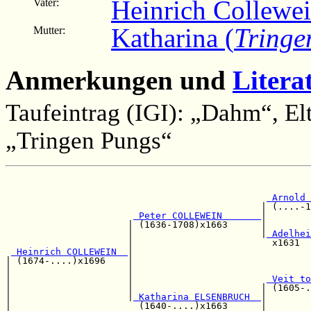
Heinrich Collewe
Vater:
Katharina (
Tringe
Mutter:
Anmerkungen und
Litera
Taufeintrag (IGI): „Dahm“, E
„Tringen Pungs“
                                                       
 Arnold 
                                              | (....-1
 Peter COLLEWEIN       
|        
                      | (1636-1708)x1663      |        
                      |                       |
 Adelhei
                      |                         x1631  
 Heinrich COLLEWEIN  
|

| (1674-....)x1696    |                                
|                     |                                
|                     |                        
 Veit to
|                     |                       | (1605-.
|                     |
 Katharina ELSENBRUCH  
|

|                       (1640-....)x1663      |        