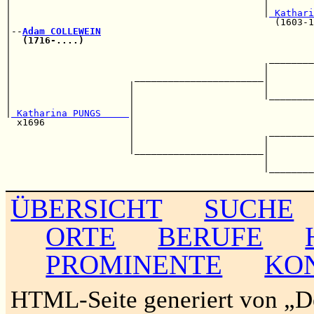
|                                             |        
|                                             |
 Kathari
|                                               (1603-1
|--
Adam COLLEWEIN
|  
(1716-....)
                                         
|                                                      
|                                              ________
|                                             |        
|                      _______________________|        
|                     |                       |        
|                     |                       |________
|                     |                                
|
 Katharina PUNGS     
|                                
  x1696               |                                
                      |                        ________
                      |                       |        
                      |_______________________|        
                                              |        
                                              |________
ÜBERSICHT
SUCHE
ORTE
BERUFE
PROMINENTE
KO
HTML-Seite generiert von „