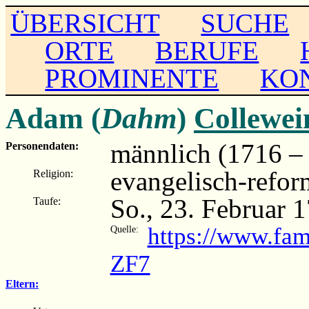
ÜBERSICHT
SUCHE
ORTE
BERUFE
PROMINENTE
KO
Adam (
Dahm
)
Collewei
männlich (1716 – .
Personendaten:
evangelisch-refor
Religion:
So., 23. Februar 
Taufe:
https://www.fa
Quelle:
ZF7
Eltern: