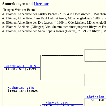
Anmerkungen und
Literatur
„Tringen Veits am Baum“
A. Blömer, Ahnenliste des Gustav Bähren (* 1864 in Odenkirchen), Mönchen
A. Blömer, Ahnenliste Franz Paul Helmut Aretz, Mönchengladbach 1988, S. 
A. Blömer, Ahnenliste der Eva Jacobs, * 1809 in Odenkirchen, Mönchenglad
A. Blömer, Adelheid (Olletgen) Vits, Stammutter einer jüngeren Rheydter 
A. Blömer, Ahnenliste der Anna Sophia Joeres (Goeres), * 1793 in Rheydt, 
                                                       
                                                       
                                            ___________
                                           |           
                     ______________________|           
                    |                      |           
                    |                      |___________
                    |                                  
 Matthias ALBERTS  
|                                  
| (1568-1618)x1593  |                                  
|                   |                       ___________
|                   |                      |           
|                   |______________________|           
|                                          |           
|                                          |___________
|--
Katharina VITS
|  
(1603-1642)x1625
|                                                      
|                                           
 Christian 
|                                          | (1518-1581
|                    
 Heinrich VITS        
|
