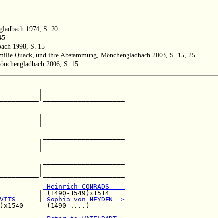
gladbach 1974, S. 20
45
bach 1998, S. 15
Familie Quack, und ihre Abstammung, Mönchengladbach 2003, S. 15, 25
Mönchengladbach 2006, S. 15
           _____________________

          |                     

__________|_____________________

                                

           _____________________

          |                     

__________|_____________________

                                

           _____________________

          |                     

__________|_____________________

                                

           _____________________

          |                     

__________|_____________________

 Heinrich CONRADS    
          | (1490-1549)x1514    

VITS      
|
 Sophia von HEYDEN  >
)x1540      (1490-....)         
