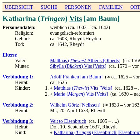
ÜBERSICHT
SUCHE
PERSONEN
FAMILIEN
OR
Katharina (
Tringen
)
Vits
[am Baum]
Personendaten:
weiblich (ca. 1603 – ca. 1642)
Religion:
evangelisch-reformiert
Geburt:
ca. 1603, Rheydt-Heyden
Tod:
ca. 1642, Rheydt
Eltern:
Vater:
Matthias (
Thewes
) Alberts [Olberts]
(ca. 1568
Mutter:
Sibylla (
Bilcken
) Vits [Veitz]
(ca. 1570 – vor
Verbindung 1:
Adolf Franken [am Baum]
(∞ ca. 1625 – vor
Heirat:
ca. 1625
Kinder:
Matthias (
Thewis
) Vits [Veits]
(ca. 1628 – ..
+
Maria (
Mergen
) Vits [Veits]
(ca. 1630 – na
+
Verbindung 2:
Wilhelm Görtz [Nelissen]
(∞ 1633 – vor 163
Heirat:
Mi., 20. April 1633, Rheydt
Verbindung 3:
Veit to Elsenbruch
(ca. 1605 – ....)
Heirat:
Do., 10. September 1637, Rheydt
Kind:
Katharina (
Tringen
) Elsenbruch [Elsenbroic
+