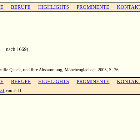
TE
BERUFE
HIGHLIGHTS
PROMINENTE
KONTAK
 – nach 1669)
Familie Quack, und ihre Abstammung, Mönchengladbach 2003, S. 26
TE
BERUFE
HIGHLIGHTS
PROMINENTE
KONTAK
ert
von F. H.