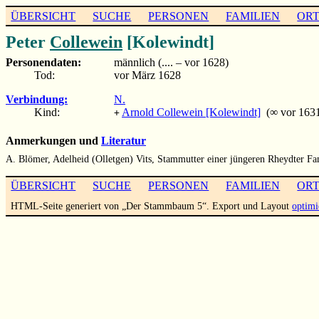
ÜBERSICHT
SUCHE
PERSONEN
FAMILIEN
OR
Peter
Collewein
[Kolewindt]
Personendaten:
männlich (.... – vor 1628)
Tod:
vor März 1628
Verbindung:
N.
Kind:
Arnold Collewein [Kolewindt]
(∞ vor 1631
+
Anmerkungen und
Literatur
A. Blömer, Adelheid (Olletgen) Vits, Stammutter einer jüngeren Rheydter 
ÜBERSICHT
SUCHE
PERSONEN
FAMILIEN
OR
HTML-Seite generiert von „Der Stammbaum 5“. Export und Layout
optimi