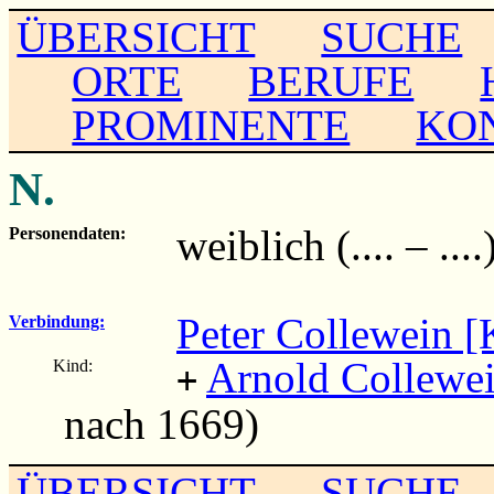
ÜBERSICHT
SUCHE
ORTE
BERUFE
PROMINENTE
KO
N.
weiblich (.... – ....
Personendaten:
Peter Collewein [
Verbindung:
Arnold Collewei
Kind:
+
nach 1669)
ÜBERSICHT
SUCHE