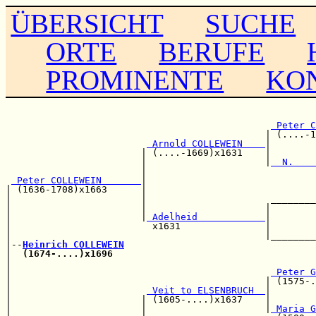
ÜBERSICHT
SUCHE
ORTE
BERUFE
PROMINENTE
KO
                                                       
                                                       
 Peter C
                                              | (....-1
 Arnold COLLEWEIN    
|        
                        | (....-1669)x1631    |        
                        |                     |
  N.    
                        |                              
 Peter COLLEWEIN       
|                              
| (1636-1708)x1663      |                              
|                       |                      ________
|                       |                     |        
|                       |
 Adelheid            
|        
|                         x1631               |        
|                                             |________
|--
Heinrich COLLEWEIN
|  
(1674-....)x1696
|                                                      
|                                              
 Peter G
|                                             | (1575-.
|                        
 Veit to ELSENBRUCH  
|        
|                       | (1605-....)x1637    |        
|                       |                     |
 Maria G