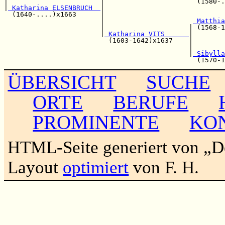
|                       |                       (1580-.
|
 Katharina ELSENBRUCH  
|                              
  (1640-....)x1663      |                              
                        |                      
 Matthia
                        |                     | (1568-1
                        |
 Katharina VITS      
|

                          (1603-1642)x1637    |        
                                              |        
                                              |
 Sibylla
ÜBERSICHT
SUCHE
ORTE
BERUFE
PROMINENTE
KO
HTML-Seite generiert von „
Layout
optimiert
von F. H.