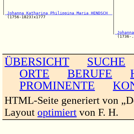
|                                             |        
|                                             |        
|                                             |        
|
 Johanna Katharina Philippina Maria HENDSCH  
|

  (1756-1823)x1777                            |        
                                              |        
                                              |        
                                              |        
                                              |
 Johanna
                                                (1736-.
                                                       
                                                       
ÜBERSICHT
SUCHE
ORTE
BERUFE
PROMINENTE
KO
HTML-Seite generiert von „
Layout
optimiert
von F. H.