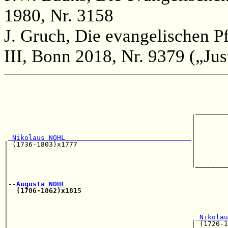
1980, Nr. 3158
J. Gruch, Die evangelischen P
III, Bonn 2018, Nr. 9379 („Jus
                                                       
                                                       
                                                       
                                                       
                                               ________
                                              |        
                                              |        
                                              |        
 Nikolaus NOHL                               
|        
| (1736-1803)x1777                            |        
|                                             |        
|                                             |        
|                                             |________
|                                                      
|                                                      
|--
Augusta NOHL
|  
(1786-1862)x1815
|                                                      
|                                                      
|                                                      
|                                              
 Nikolau
|                                             | (1720-1