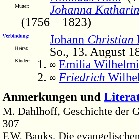
Johanna Kathari
Mutter:
(1756 – 1823)
Johann
Christian
Verbindung:
So., 13. August 
Heirat:
Emilia Wilhelmi
Kinder:
∞
Friedrich
Wilhe
∞
Anmerkungen und
Litera
M. Dahlhoff, Geschichte der G
307
F.W. Bauks, Die evangelischen 