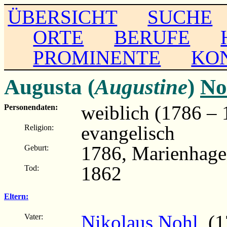
ÜBERSICHT
SUCHE
ORTE
BERUFE
PROMINENTE
KO
Augusta (
Augustine
)
No
weiblich (1786 – 
Personendaten:
evangelisch
Religion:
1786, Marienhag
Geburt:
1862
Tod:
Eltern:
Nikolaus Nohl
(17
Vater: