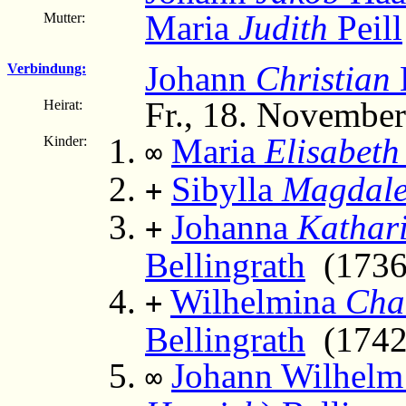
Maria
Judith
Peill
Mutter:
Johann
Christian
B
Verbindung:
Fr., 18. Novembe
Heirat:
Maria
Elisabeth
Kinder:
∞
Sibylla
Magdal
+
Johanna
Kathar
+
Bellingrath
(1736 –
Wilhelmina
Cha
+
Bellingrath
(1742
Johann Wilhelm 
∞