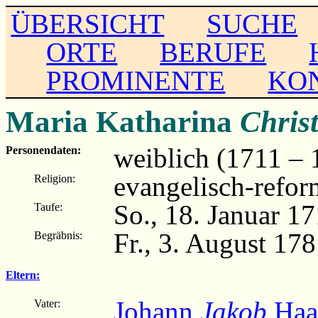
ÜBERSICHT
SUCHE
ORTE
BERUFE
PROMINENTE
KO
Maria Katharina
Chris
weiblich (1711 – 
Personendaten:
evangelisch-refor
Religion:
So., 18. Januar 1
Taufe:
Fr., 3. August 17
Begräbnis:
Eltern:
Johann
Jakob
Haa
Vater: