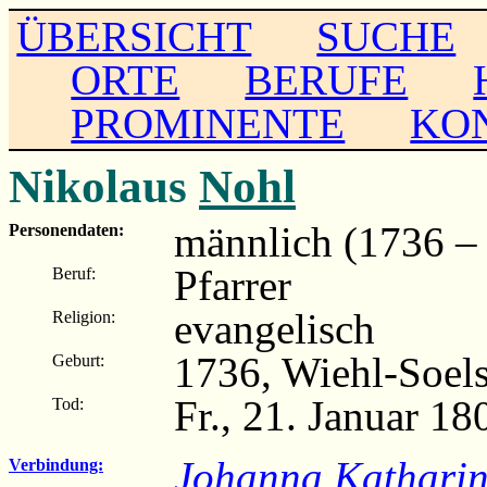
ÜBERSICHT
SUCHE
ORTE
BERUFE
PROMINENTE
KO
Nikolaus
Nohl
männlich (1736 –
Personendaten:
Pfarrer
Beruf:
evangelisch
Religion:
1736, Wiehl-Soels
Geburt:
Fr., 21. Januar 1
Tod:
Johanna Kathari
Verbindung: