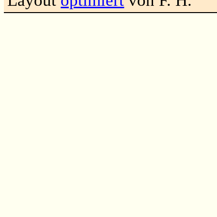
Layout
optimiert
von F. H.