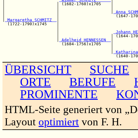
|                     | (1682-1760)x1705    |          
|                     |                     |          
|                     |                     |
 Anna SCHM
|                     |                       (1647-170
|
 Margaretha SCHMITZ  
|

  (1722-1790)x1745    |                                
                      |                                
                      |                      
 Johann HE
                      |                     | (1644-170
                      |
 Adelheid HENNESSEN  
|

                        (1684-1756)x1705    |          
                                            |          
                                            |
 Katharina
ÜBERSICHT
SUCHE
ORTE
BERUFE
PROMINENTE
KO
HTML-Seite generiert von „
Layout
optimiert
von F. H.