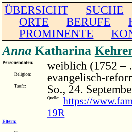
ÜBERSICHT
SUCHE
ORTE
BERUFE
PROMINENTE
KO
Anna
Katharina
Kehre
weiblich (1752 – ..
Personendaten:
evangelisch-refor
Religion:
So., 24. Septembe
Taufe:
https://www.fa
Quelle:
19R
Eltern: