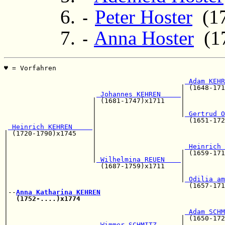
Peter Hoster
(178
-
Anna Hoster
(17
-
♥ = Vorfahren                                          
                                                       
 Adam KEHR
                                            | (1648-171
 Johannes KEHREN     
|

                      | (1681-1747)x1711    |          
                      |                     |          
                      |                     |
 Gertrud O
                      |                       (1651-172
 Heinrich KEHREN     
|

| (1720-1790)x1745    |                                
|                     |                                
|                     |                      
 Heinrich 
|                     |                     | (1659-171
|                     |
 Wilhelmina REUEN    
|

|                       (1687-1759)x1711    |          
|                                           |          
|                                           |
 Odilia am
|                                             (1657-171
|--
Anna Katharina KEHREN
|  
(1752-....)x1774
|                                                      
|                                            
 Adam SCHM
|                                           | (1650-172
|                      
 Wimmer SCHMITZ      
|
