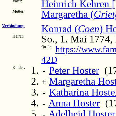
Heinrich Kehren [
Vater:
Margaretha (
Grie
Mutter:
Konrad (
Coen
) Ho
Verbindung:
So., 1. Mai 1774,
Heirat:
https://www.fam
Quelle:
42D
Peter Hoster
(17
Kinder:
-
Margaretha Host
+
Katharina Hoste
-
Anna Hoster
(17
-
Adelheid Hoster
-