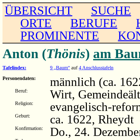
ÜBERSICHT
SUCHE
ORTE
BERUFE
PROMINENTE
KO
Anton (
Thönis
)
am Ba
Tafelindex:
9 „Baum“
auf
4 Anschlusstafeln
männlich (ca. 162
Personendaten:
Wirt, Gemeindeält
Beruf:
evangelisch-refor
Religion:
ca. 1622, Rheydt
Geburt:
Do., 24. Dezembe
Konfirmation: