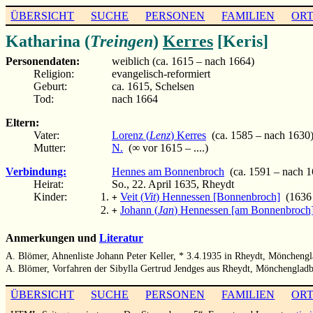
ÜBERSICHT
SUCHE
PERSONEN
FAMILIEN
OR
Katharina (
Treingen
)
Kerres
[Keris]
Personendaten:
weiblich (ca. 1615 – nach 1664)
Religion:
evangelisch-reformiert
Geburt:
ca. 1615, Schelsen
Tod:
nach 1664
Eltern:
Vater:
Lorenz (
Lenz
) Kerres
(ca. 1585 – nach 1630
Mutter:
N.
(∞ vor 1615 – ....)
Verbindung:
Hennes am Bonnenbroch
(ca. 1591 – nach 1
Heirat:
So., 22. April 1635, Rheydt
Kinder:
Veit (
Vit
) Hennessen [Bonnenbroch]
(1636 –
+
Johann (
Jan
) Hennessen [am Bonnenbroch
+
Anmerkungen und
Literatur
A. Blömer, Ahnenliste Johann Peter Keller, * 3.4.1935 in Rheydt, Möncheng
A. Blömer, Vorfahren der Sibylla Gertrud Jendges aus Rheydt, Mönchengladb
ÜBERSICHT
SUCHE
PERSONEN
FAMILIEN
OR