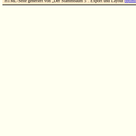
HTML-Seite generiert von „Der Stammbaum 5“. Export und Layout
optimi