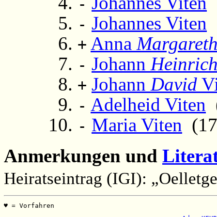
Johannes Viten
(
-
Johannes Viten
(
-
Anna
Margaret
+
Johann
Heinric
-
Johann
David
Vi
+
Adelheid Viten
(
-
Maria Viten
(179
-
Anmerkungen und
Litera
Heiratseintrag (IGI): „Oelletg
♥ = Vorfahren                                          
                                                       