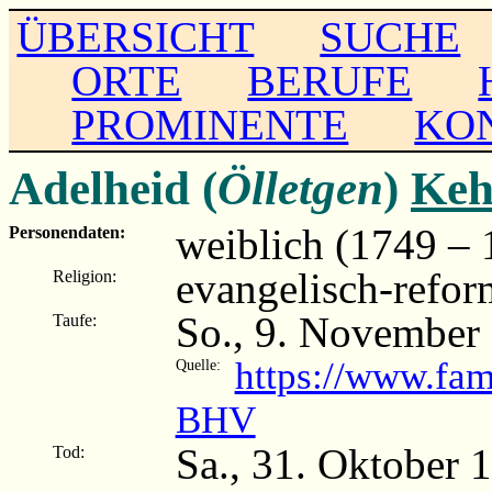
ÜBERSICHT
SUCHE
ORTE
BERUFE
PROMINENTE
KO
Adelheid (
Ölletgen
)
Keh
weiblich (1749 – 
Personendaten:
evangelisch-refor
Religion:
So., 9. November
Taufe:
https://www.fa
Quelle:
BHV
Sa., 31. Oktober
Tod: