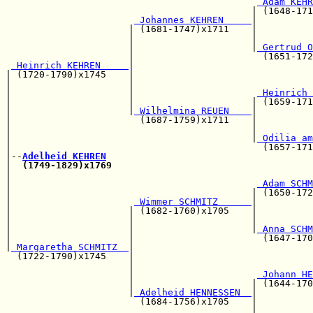
 Adam KEHR
                                            | (1648-171
 Johannes KEHREN     
|

                      | (1681-1747)x1711    |          
                      |                     |          
                      |                     |
 Gertrud O
                      |                       (1651-172
 Heinrich KEHREN     
|

| (1720-1790)x1745    |                                
|                     |                                
|                     |                      
 Heinrich 
|                     |                     | (1659-171
|                     |
 Wilhelmina REUEN    
|

|                       (1687-1759)x1711    |          
|                                           |          
|                                           |
 Odilia am
|                                             (1657-171
|--
Adelheid KEHREN
|  
(1749-1829)x1769
|                                                      
|                                            
 Adam SCHM
|                                           | (1650-172
|                      
 Wimmer SCHMITZ      
|

|                     | (1682-1760)x1705    |          
|                     |                     |          
|                     |                     |
 Anna SCHM
|                     |                       (1647-170
|
 Margaretha SCHMITZ  
|

  (1722-1790)x1745    |                                
                      |                                
                      |                      
 Johann HE
                      |                     | (1644-170
                      |
 Adelheid HENNESSEN  
|

                        (1684-1756)x1705    |          
                                            |          