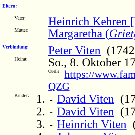
Eltern:
Heinrich Kehren [
Vater:
Margaretha (
Grie
Mutter:
Peter Viten
(1742 –
Verbindung:
So., 8. Oktober 1
Heirat:
https://www.fam
Quelle:
QZG
David Viten
(17
Kinder:
-
David Viten
(17
-
Heinrich Viten
(
-