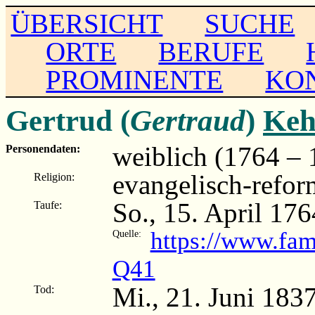
ÜBERSICHT
SUCHE
ORTE
BERUFE
PROMINENTE
KO
Gertrud (
Gertraud
)
Keh
weiblich (1764 – 
Personendaten:
evangelisch-refor
Religion:
So., 15. April 17
Taufe:
https://www.fa
Quelle:
Q41
Mi., 21. Juni 183
Tod: