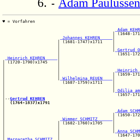
Adam Paulusse
-
♥ = Vorfahren                                          
                                                       
 Adam KEHR
                                            | (1648-171
 Johannes KEHREN     
|

                      | (1681-1747)x1711    |          
                      |                     |          
                      |                     |
 Gertrud O
                      |                       (1651-172
 Heinrich KEHREN     
|

| (1720-1790)x1745    |                                
|                     |                                
|                     |                      
 Heinrich 
|                     |                     | (1659-171
|                     |
 Wilhelmina REUEN    
|

|                       (1687-1759)x1711    |          
|                                           |          
|                                           |
 Odilia am
|                                             (1657-171
|--
Gertrud KEHREN
|  
(1764-1837)x1791
|                                                      
|                                            
 Adam SCHM
|                                           | (1650-172
|                      
 Wimmer SCHMITZ      
|

|                     | (1682-1760)x1705    |          
|                     |                     |          
|                     |                     |
 Anna SCHM
|                     |                       (1647-170
|
 Margaretha SCHMITZ  
|
