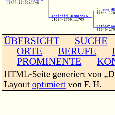
  (1722-1790)x1745    |                                
                      |                                
                      |                      
 Johann HE
                      |                     | (1644-170
                      |
 Adelheid HENNESSEN  
|

                        (1684-1756)x1705    |          
                                            |          
                                            |
 Katharina
ÜBERSICHT
SUCHE
ORTE
BERUFE
PROMINENTE
KO
HTML-Seite generiert von „
Layout
optimiert
von F. H.