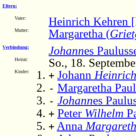
Eltern:
Heinrich Kehren [
Vater:
Margaretha (
Grie
Mutter:
Johann
es Pauluss
Verbindung:
So., 18. Septembe
Heirat:
Johann
Heinric
Kinder:
+
Margaretha Pau
-
Johann
es Paulu
-
Peter
Wilhelm
Pa
+
Anna
Margaret
+