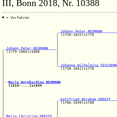
III, Bonn 2018, Nr. 10388
♥ = Vorfahren                                          
                                                       
                                                       
 Johann Peter NEUMANN       
                          | (1750-1825)x1778           
                          |                            
                          |                            
                          |                            
 Johann Peter NEUMANN    
|

| (1779-1866)x1808        |                            
|                         |                            
|                         |                            
|                         |                            
|                         |
 Johanna Wilhelmina TESCHEMA
|                           (1758-1841)x1778           
|                                                      
|                                                      
|                                                      
|--
Maria Bernhardina NEUMANN
|  
(1818-....)x1844
|                                                      
|                                                      
|                                                      
|                          
 Gottfried Abraham GREEFF   
|                         | (1766-1839)x1788           
|                         |                            
|                         |                            
|                         |                            
|
 Maria Christina GREEFF  
|                            