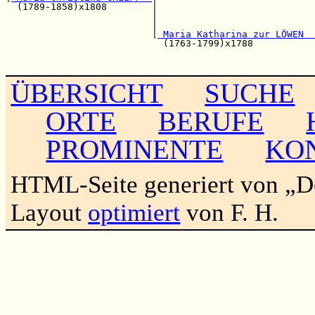
  (1789-1858)x1808        |                            
                          |                            
                          |                            
                          |
 Maria Katharina zur LÖWEN  
                            (1763-1799)x1788           
                                                       
ÜBERSICHT
SUCHE
ORTE
BERUFE
PROMINENTE
KO
HTML-Seite generiert von „
Layout
optimiert
von F. H.