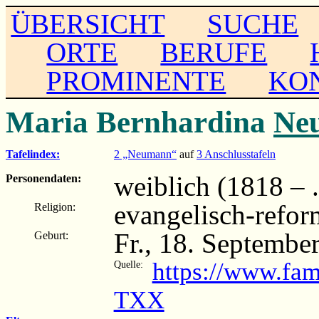
ÜBERSICHT
SUCHE
ORTE
BERUFE
PROMINENTE
KO
Maria Bernhardina
Ne
Tafelindex:
2 „Neumann“
auf
3 Anschlusstafeln
weiblich (1818 – ..
Personendaten:
evangelisch-refor
Religion:
Fr., 18. Septemb
Geburt:
https://www.fam
Quelle:
TXX