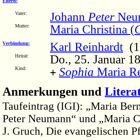
Eltern:
Johann
Peter
Neu
Vater:
Maria Christina (
C
Mutter:
Karl Reinhardt
(1
Verbindung:
Do., 25. Januar 1
Heirat:
Sophia
Maria Re
Kind:
+
Anmerkungen und
Litera
Taufeintrag (IGI): „Maria Be
Peter Neumann“ und „Maria Chr
J. Gruch, Die evangelischen P