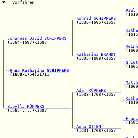
♥ = Vorfahren                                          
                                                       
 Paul 
                                                | (1610
 Konrad SCHIPPERS  
|

                            | (1636-1695)x1657  |      
                            |                   |      
                            |                   |
 Katha
                            |                     (1615
 Johannes David SCHIPPERS  
|                          
| (1664-1697)x1687          |                          
|                           |                    
 Reinh
|                           |                   | (1600
|                           |
 Katharina BRANDT  
|      
|                             (1635-1698)x1657  |      
|                                               |
 Griet
|                                                 (1605
|--
Anna Katharina SCHIPPERS
|  
(1688-1754)x1711
                                    
|                                                      
|                                                
 Matth
|                                               | (1600
|                            
 Adam KÜPPERS      
|      
|                           | (1633-1708)x1657  |      
|                           |                   |
 Katha
|                           |                     (1610
|
 Sibylla KÜPPERS           
|

  (1665-....)x1687          |                          
                            |                          
                            |                    
 Franz
                            |                   | (1592
                            |
 Anna OTTEN        
|

                              (1631-1708)x1657  |      
                                                |      