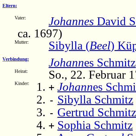
Eltern:
Johannes
David Sc
Vater:
ca. 1697)
Sibylla (
Beel
) Kü
Mutter:
Johann
es Schmitz
Verbindung:
So., 22. Februar 
Heirat:
Johann
es Schmi
Kinder:
+
Sibylla Schmitz
-
Gertrud Schmit
-
Sophia Schmitz
+