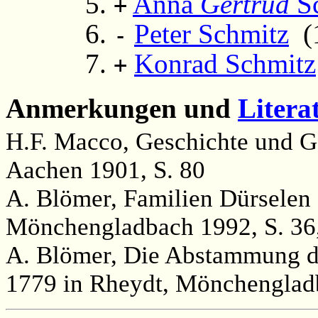
Anna
Gertrud
Sc
+
Peter Schmitz
(1
-
Konrad Schmitz
+
Anmerkungen und
Litera
H.F. Macco, Geschichte und Ge
Aachen 1901, S. 80
A. Blömer, Familien Dürsele
Mönchengladbach 1992, S. 36,
A. Blömer, Die Abstammung d
1779 in Rheydt, Mönchenglad