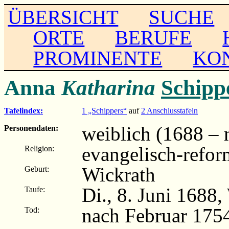
ÜBERSICHT
SUCHE
ORTE
BERUFE
PROMINENTE
KO
Anna
Katharina
Schipp
Tafelindex:
1 „Schippers“
auf
2 Anschlusstafeln
weiblich (1688 – 
Personendaten:
evangelisch-refor
Religion:
Wickrath
Geburt:
Di., 8. Juni 1688
Taufe:
nach Februar 175
Tod: