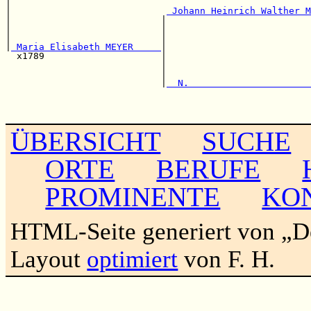
|                                                      
|                            
 Johann Heinrich Walther M
|                           |                          
|                           |                          
|                           |                          
|
 Maria Elisabeth MEYER     
|                          
  x1789                     |                          
                            |                          
                            |                          
                            |
  N.                      
                                                       
                                                       
ÜBERSICHT
SUCHE
ORTE
BERUFE
PROMINENTE
KO
HTML-Seite generiert von „
Layout
optimiert
von F. H.