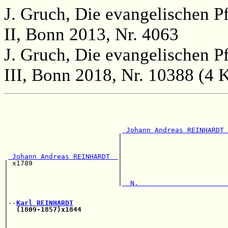
J. Gruch, Die evangelischen P
II, Bonn 2013, Nr. 4063
J. Gruch, Die evangelischen P
III, Bonn 2018, Nr. 10388 (4 
                                                       
                                                       
                                                       
                                                       
 Johann Andreas REINHARDT 
                            |                          
                            |                          
                            |                          
 Johann Andreas REINHARDT  
|                          
| x1789                     |                          
|                           |                          
|                           |                          
|                           |
  N.                      
|                                                      
|                                                      
|--
Karl REINHARDT
|  
(1809-1857)x1844
                                    
|                                                      
|                                                      