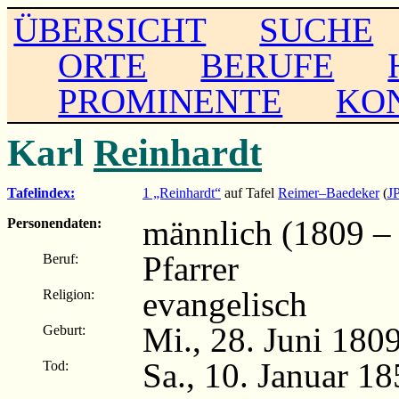
ÜBERSICHT
SUCHE
ORTE
BERUFE
PROMINENTE
KO
Karl
Reinhardt
Tafelindex:
1 „Reinhardt“
auf Tafel
Reimer–Baedeker
(
J
männlich (1809 –
Personendaten:
Pfarrer
Beruf:
evangelisch
Religion:
Mi., 28. Juni 180
Geburt:
Sa., 10. Januar 1
Tod: