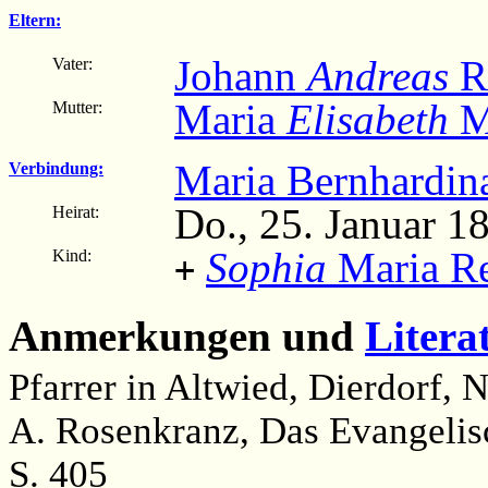
Eltern:
Johann
Andreas
R
Vater:
Maria
Elisabeth
M
Mutter:
Maria Bernhardi
Verbindung:
Do., 25. Januar 1
Heirat:
Sophia
Maria Re
Kind:
+
Anmerkungen und
Litera
Pfarrer in Altwied, Dierdorf
A. Rosenkranz, Das Evangelisc
S. 405