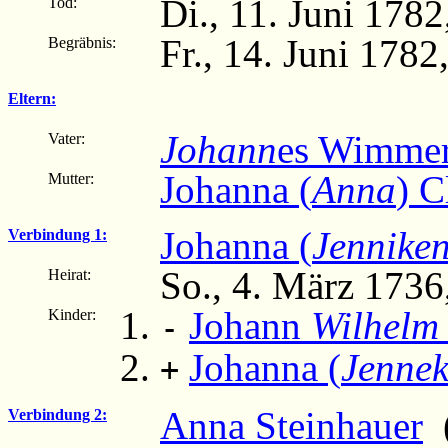
Di., 11. Juni 1782
Tod:
Fr., 14. Juni 1782
Begräbnis:
Eltern:
Johann
es Wimme
Vater:
Johanna (
Anna
) C
Mutter:
Johanna (
Jennike
Verbindung 1:
So., 4. März 1736
Heirat:
Johann
Wilhelm
Kinder:
-
Johanna (
Jenne
+
Anna Steinhauer
(
Verbindung 2: