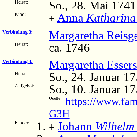
So., 28. Mai 1741
Heirat:
Anna
Katharina
Kind:
+
Margaretha Reisg
Verbindung 3:
ca. 1746
Heirat:
Margaretha Essers
Verbindung 4:
So., 24. Januar 1
Heirat:
So., 10. Januar 1
Aufgebot:
https://www.fam
Quelle:
G3H
Johann
Wilhelm
Kinder:
+