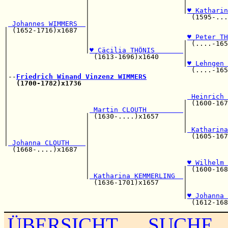
                    |                       |          
                    |                       |
♥ Katharin
                    |                         (1595-...
 Johannes WIMMERS  
|                                  
| (1652-1716)x1687  |                                  
|                   |                        
♥ Peter TH
|                   |                       | (....-165
|                   |
♥ Cäcilia THÖNIS       
|          
|                     (1613-1696)x1640      |          
|                                           |
♥ Lehngen 
|                                             (....-165
|--
Friedrich Winand Vinzenz WIMMERS
|  
(1700-1782)x1736
                                    
|                                                      
|                                            
 Heinrich 
|                                           | (1600-167
|                    
 Martin CLOUTH         
|

|                   | (1630-....)x1657      |          
|                   |                       |          
|                   |                       |
 Katharina
|                   |                         (1605-167
|
 Johanna CLOUTH    
|

  (1668-....)x1687  |                                  
                    |                                  
                    |                        
♥ Wilhelm 
                    |                       | (1600-168
                    |
 Katharina KEMMERLING  
|

                      (1636-1701)x1657      |          
                                            |          
                                            |
♥ Johanna 
ÜBERSICHT
SUCHE