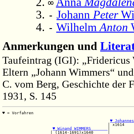
Anna
Magdalen
∞
Johann
Peter
Wi
-
Wilhelm
Anton
-
Anmerkungen und
Litera
Taufeintrag (IGI): „Frideric
Eltern „Johann Wimmers“ und
C. vom Berg, Geschichte der F
1931, S. 145
♥ = Vorfahren                                          
                                                       
♥ Johannes
                                            | x1614    
♥ Winand WIMMERS       
|

                    | (1614-1691)x1640      |          