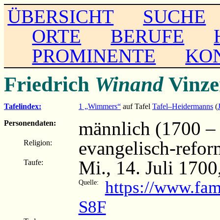
ÜBERSICHT
SUCHE
ORTE
BERUFE
PROMINENTE
KO
Friedrich
Winand
Vinz
Tafelindex:
1 „Wimmers“
auf Tafel
Tafel–Heidermanns
(
männlich (1700 –
Personendaten:
evangelisch-refor
Religion:
Mi., 14. Juli 170
Taufe:
https://www.fa
Quelle:
S8F