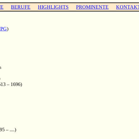
TE
BERUFE
HIGHLIGHTS
PROMINENTE
KONTAK
JPG
)
n
)
613 – 1696)
5 – ....)