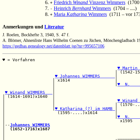
Friedrich
Winand
Vinzenz Wimmers
(1700 
+
Heinrich
Bernhard
Wimmers
(1704 – ....)
-
Maria
Katharina
Wimmers
(1711 – vor 17
+
Anmerkungen und
Literatur
J. Roelen, Bockhefte 3, 1940, S. 47 f.
A. Blömer, Ahnenliste Hans Wilhelm Coenen zu Jüchen, Mönchengladbach 19
https://gedbas.genealogy.net/datenblatt.jsp?nr=995657106
♥ = Vorfahren                                          
                                                       
♥ Martin 
                                             | (1542-15
♥ Johannes WIMMERS      
|         
                    | x1614                  |         
                    |                        |
♥  N.    
                    |                                  
♥ Winand WIMMERS   
|                                  
| (1614-1691)x1640  |                                  
|                   |                         
♥ Winand 
|                   |                        | (1570-..
|                   |
♥ Katharina (?) im HAMB 
|         
|                     (1595-....)x1614       |         
|                                            |
♥  N.    
|                                              x1595   
|--
Johannes WIMMERS
|  
(1652-1716)x1687
                                    
|                                                      
|                                             _________