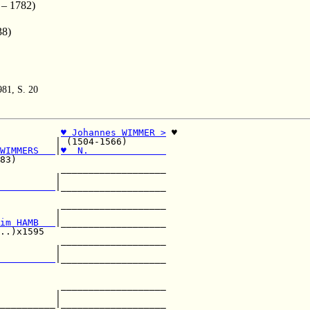
– 1782)
38)
81, S. 20
           
♥ Johannes WIMMER >
 ♥

          | (1504-1566)       

WIMMERS   
|
♥  N.              
83)                           

           ___________________

          |                   

          
|___________________

                              

           ___________________

          |                   

im HAMB   
|___________________

..)x1595                      

           ___________________

          |                   

          
|___________________

                              

           ___________________

          |                   

__________|___________________
