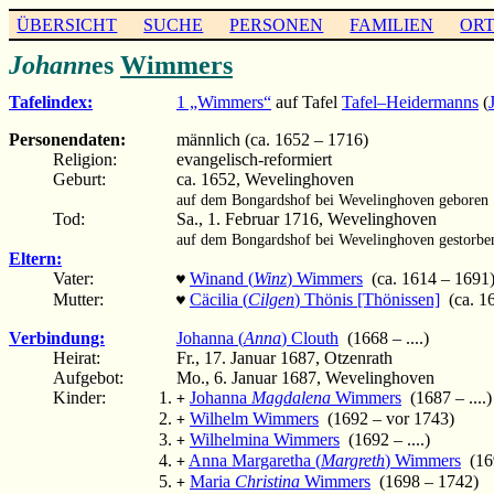
ÜBERSICHT
SUCHE
PERSONEN
FAMILIEN
OR
Johann
es
Wimmers
Tafelindex:
1 „Wimmers“
auf Tafel
Tafel–Heidermanns
(
Personendaten:
männlich (ca. 1652 – 1716)
Religion:
evangelisch-reformiert
Geburt:
ca. 1652, Wevelinghoven
auf dem Bongardshof bei Wevelinghoven geboren
Tod:
Sa., 1. Februar 1716, Wevelinghoven
auf dem Bongardshof bei Wevelinghoven gestorbe
Eltern:
Vater:
Winand (
Winz
) Wimmers
(ca. 1614 – 1691
♥
Mutter:
Cäcilia (
Cilgen
) Thönis [Thönissen]
(ca. 1
♥
Verbindung:
Johanna (
Anna
) Clouth
(1668 – ....)
Heirat:
Fr., 17. Januar 1687, Otzenrath
Aufgebot:
Mo., 6. Januar 1687, Wevelinghoven
Kinder:
Johanna
Magdalena
Wimmers
(1687 – ....)
+
Wilhelm Wimmers
(1692 – vor 1743)
+
Wilhelmina Wimmers
(1692 – ....)
+
Anna Margaretha (
Margreth
) Wimmers
(169
+
Maria
Christina
Wimmers
(1698 – 1742)
+