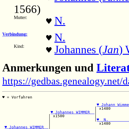
1566)
N.
Mutter:
♥
N.
Verbindung:
♥
Johannes (
Jan
)
Kind:
♥
Anmerkungen und
Litera
https://gedbas.genealogy.net/
♥ = Vorfahren                                          
                                                       
♥ Johann Wimme
                                        | x1480        
♥ Johannes WIMMER  
|              
                    | x1500             |              
                    |                   |
♥  N.         
                    |                     x1480        
♥ Johannes WIMMER  
|                                  