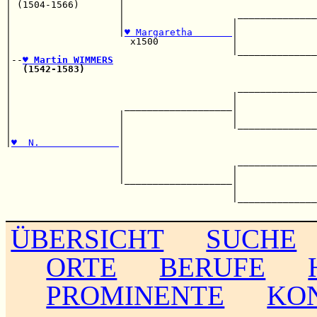
| (1504-1566)       |                                  
|                   |                    ______________
|                   |                   |              
|                   |
♥ Margaretha       
|              
|                     x1500             |              
|                                       |______________
|--
♥ Martin WIMMERS
|  
(1542-1583)
                                         
|                                                      
|                                        ______________
|                                       |              
|                    ___________________|              
|                   |                   |              
|                   |                   |______________
|                   |                                  
|
♥  N.              
|                                  
                    |                                  
                    |                    ______________
                    |                   |              
                    |___________________|              
                                        |              
                                        |______________
ÜBERSICHT
SUCHE
ORTE
BERUFE
PROMINENTE
KO