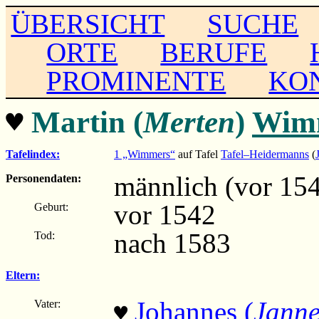
ÜBERSICHT
SUCHE
ORTE
BERUFE
PROMINENTE
KO
♥
Martin (
Merten
)
Wim
Tafelindex:
1 „Wimmers“
auf Tafel
Tafel–Heidermanns
(
männlich (vor 15
Personendaten:
vor 1542
Geburt:
nach 1583
Tod:
Eltern:
Johannes (
Janne
Vater:
♥