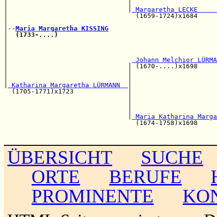
|                               |                      
|                               |
 Margaretha LECKE     
|                                 (1659-1724)x1684     
|                                                      
|--
Maria Margaretha KISSING
|  
(1733-....)
|                                                      
|                                                      
|                                                      
|                                
 Johann Melchior LÜRMA
|                               | (1670-....)x1698     
|                               |                      
|                               |                      
|
 Katharina Margaretha LÜRMANN  
|

  (1705-1771)x1723              |                      
                                |                      
                                |                      
                                |                      
                                |
 Maria Katharina Marga
                                  (1674-1758)x1698     
                                                       
ÜBERSICHT
SUCHE
ORTE
BERUFE
PROMINENTE
KO