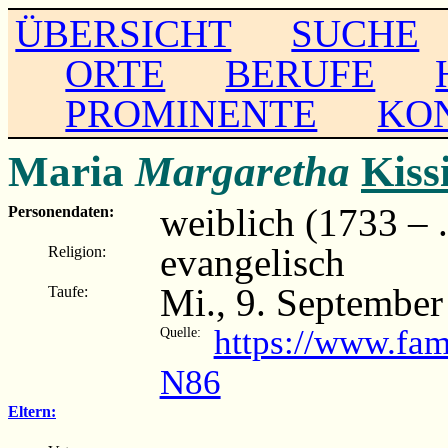
ÜBERSICHT
SUCHE
ORTE
BERUFE
PROMINENTE
KO
Maria
Margaretha
Kiss
weiblich (1733 – ..
Personendaten:
evangelisch
Religion:
Mi., 9. September
Taufe:
https://www.fa
Quelle:
N86
Eltern: