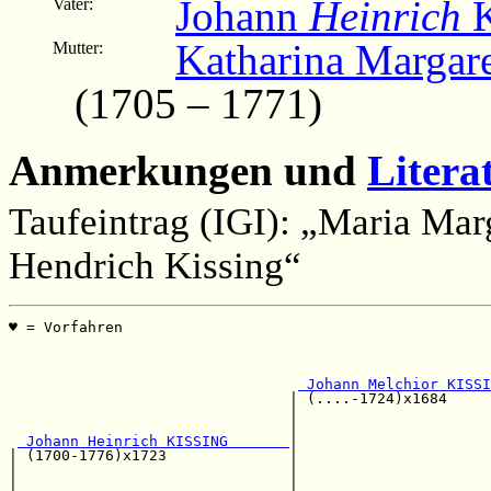
Johann
Heinrich
K
Vater:
Katharina Margare
Mutter:
(1705 – 1771)
Anmerkungen und
Litera
Taufeintrag (IGI): „Maria Marg
Hendrich Kissing“
♥ = Vorfahren                                          
                                                       
                                                       
                                                       
 Johann Melchior KISSI
                                | (....-1724)x1684     
                                |                      
                                |                      
 Johann Heinrich KISSING       
|

| (1700-1776)x1723              |                      
|                               |                      
|                               |                      