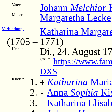
Johann
Melchior
K
Vater:
Margaretha Lecke
Mutter:
Katharina Margare
Verbindung:
(1705 – 1771)
Di., 24. August 17
Heirat:
https://www.fam
Quelle:
DXS
Katharina
Maria
Kinder:
+
Anna
Sophia
Ki
-
Katharina Elisa
-