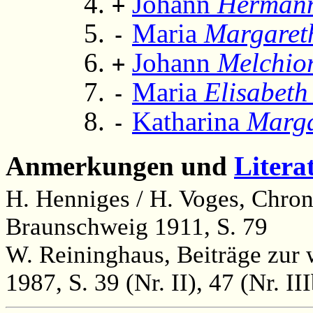
Johann
Herman
+
Maria
Margaret
-
Johann
Melchio
+
Maria
Elisabeth
-
Katharina
Marga
-
Anmerkungen und
Litera
H. Henniges / H. Voges, Chron
Braunschweig 1911, S. 79
W. Reininghaus, Beiträge zur 
1987, S. 39 (Nr. II), 47 (Nr. II