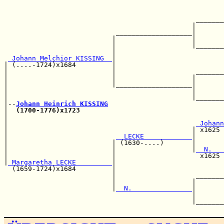
                                                       
                                                       
                                                _______
                                               |       
                            ___________________|       
                           |                   |       
                           |                   |_______
                           |                           
 Johann Melchior KISSING  
|                           
| (....-1724)x1684         |                           
|                          |                    _______
|                          |                   |       
|                          |___________________|       
|                                              |       
|                                              |_______
|--
Johann Heinrich KISSING
|  
(1700-1776)x1723
                                    
|                                                      
|                                               
 Johann
|                                              | x1625 
|                           
  LECKE            
|       
|                          | (1630-....)       |       
|                          |                   |
  N.   
|                          |                     x1625 
|
 Margaretha LECKE         
|                           
  (1659-1724)x1684         |                           
                           |                    _______
                           |                   |       
                           |
  N.               
|       
                                               |       
                                               |_______