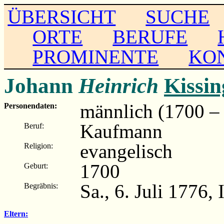
ÜBERSICHT
SUCHE
ORTE
BERUFE
PROMINENTE
KO
Johann
Heinrich
Kissin
männlich (1700 –
Personendaten:
Kaufmann
Beruf:
evangelisch
Religion:
1700
Geburt:
Sa., 6. Juli 1776, 
Begräbnis:
Eltern: